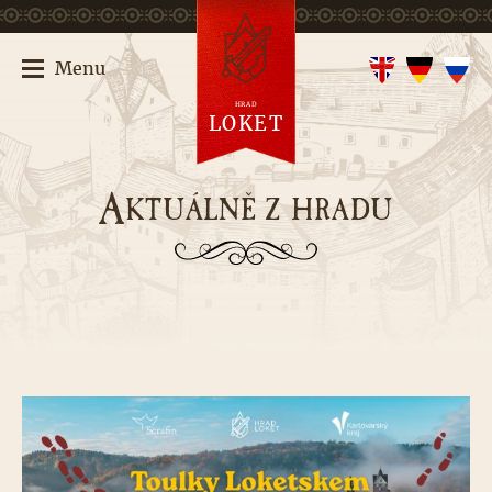
Menu
HRAD
LOKET
A
KTUÁLNĚ Z HRADU