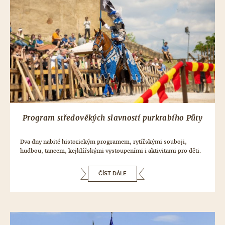
Program středověkých slavností purkrabího Půty
Dva dny nabité historickým programem, rytířskými souboji,
hudbou, tancem, kejklířskými vystoupeními i aktivitami pro děti.
ČÍST DÁLE