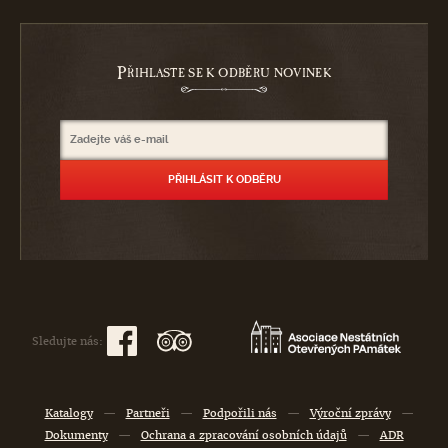
P
ŘIHLASTE SE K ODBĚRU NOVINEK
Sledujte nás:
Katalogy
—
Partneři
—
Podpořili nás
—
Výroční zprávy
—
Dokumenty
—
Ochrana a zpracování osobních údajů
—
ADR