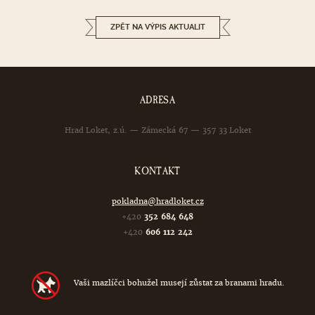
ZPĚT NA VÝPIS AKTUALIT
ADRESA
Hrad Loket, z.ú. — Zámecká 67 — 357 33 Loket
KONTAKT
pokladna@hradloket.cz
+420
352 684 648
+420
606 112 242
Vaši mazlíčci bohužel musejí zůstat za branami hradu.