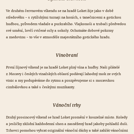
Ve druhém červnovém víkendu se na hradě Loket žije jako v době
středověku - s rytířskými turnaji na koních, s tanečnicemi a gotickou
hudbou, průvodem vladaře a purkrabího. Vlajkonoši a trubači předvedou
své umění, lovčí cvičené orly a sokoly. Ochutnáte dobové pokrmy
a medovinu - to vše v atmosféře majestátního gotického hradu.
Vinobraní
První říjnový víkend je na hradě Loket plný vína a hudby. Naši přátelé
z Moravy i českých vinařských oblastí podávají lahodný mok ze svých
vinic a my podupáváme do rytmu a prozpěvujeme si s moravskou
cimbálovkou a také s českými muzikanty.
Vánoční trhy
Druhý prosincový víkend se hrad Loket promění v kouzelné místo. Koledy
a jesličky zklidní každodenní shon a zasněžený hrad jakoby pohladil duši.
Trhovci pomohou vybrat originální vánoční dárky a také zahřát vánočními