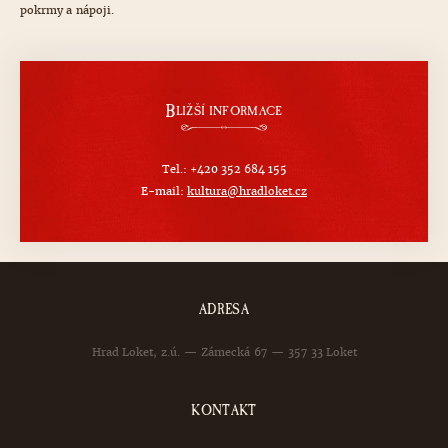
pokrmy a nápoji.
B
LIŽŠÍ INFORMACE
Tel.: +420 352 684 155
E-mail:
kultura@hradloket.cz
ADRESA
Hrad Loket, z.ú. — Zámecká 67 — 357 33 Loket
KONTAKT