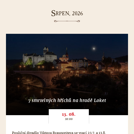
S
RPEN, 2026
7 smrtelných hříchů na hradě Loket
13. 08.
20:00
Pouliční divadlo Viktora Braunreitera se vrací 23.7. a 13.8.