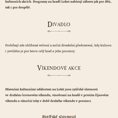
kulturních akcích. Programy na hradě Loket nabízejí zábavu jak pro děti,
tak i pro dospělé.
D
IVADLO
Probíhají zde oblíbená večerní a noční divadelní představení, kdy kulisou
i jevištěm je pro herce celý hrad a jeho prostory.
V
ÍKENDOVÉ AKCE
Hlavními kulturními událostmi na Lokti jsou rytířské slavnosti
ve druhém červnovém víkendu, vinobraní na hradě v prvním říjnovém
víkendu a vánoční trhy v době druhého víkendu v prosinci.
Rytířské slavnosti