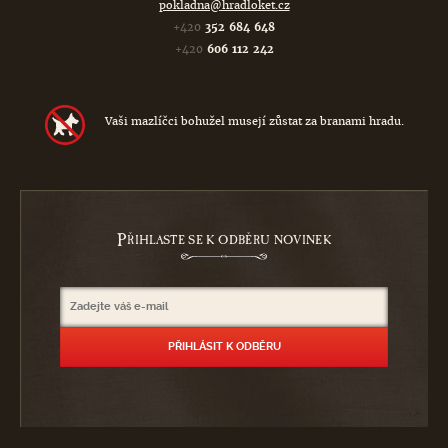
pokladna@hradloket.cz
+420
352 684 648
+420
606 112 242
Vaši mazlíčci bohužel musejí zůstat za branami hradu.
P
ŘIHLASTE SE K ODBĚRU NOVINEK