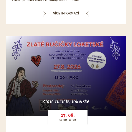
Poznejte hrad Loket za vlády Lucemburků
VÍCE INFORMACÍ
Zlaté ručičky loketské
27. 08.
18:00-19:00