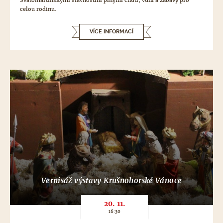
Svatomartinskými slavnostmi plnými chutí, vůní a zábavy pro
celou rodinu.
VÍCE INFORMACÍ
Vernisáž výstavy Krušnohorské Vánoce
20. 11.
16:30