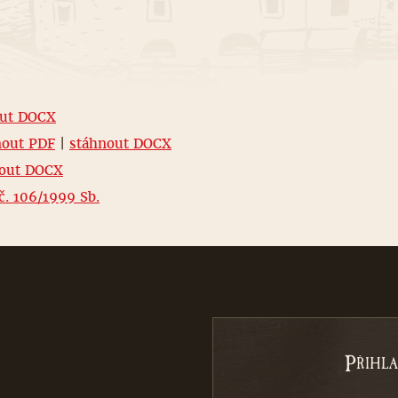
out DOCX
nout PDF
|
stáhnout DOCX
nout DOCX
č. 106/1999 Sb.
P
ŘIHL