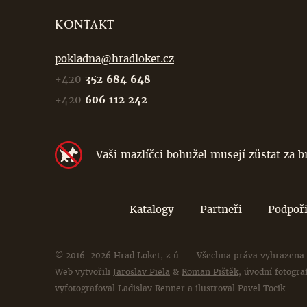
KONTAKT
pokladna@hradloket.cz
+420
352 684 648
+420
606 112 242
Vaši mazlíčci bohužel musejí zůstat za 
Katalogy
—
Partneři
—
Podpoři
© 2016-2026 Hrad Loket, z.ú. — Všechna práva vyhrazena.
Web vytvořili
Jaroslav Piela
&
Roman Pištěk
, úvodní fotograf
vyfotografoval Ladislav Renner a ilustroval Pavel Tocik.