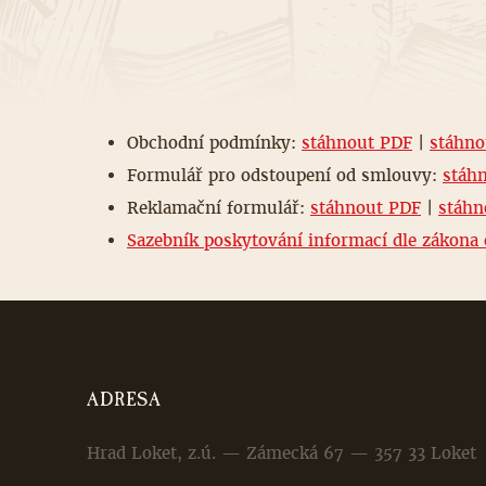
Obchodní podmínky:
stáhnout PDF
|
stáhn
Formulář pro odstoupení od smlouvy:
stáh
Reklamační formulář:
stáhnout PDF
|
stáh
Sazebník poskytování informací dle zákona 
ADRESA
Hrad Loket, z.ú. — Zámecká 67 — 357 33 Loket