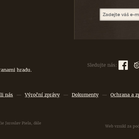
Sledujte nás:
branami hradu.
li nás
—
Výroční zprávy
—
Dokumenty
—
Ochrana a z
ie Jaroslav Piela, dále
Web vznikl za po