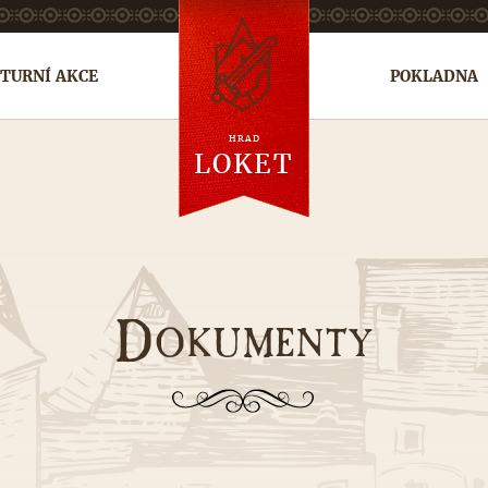
TURNÍ AKCE
POKLADNA
HRAD
en
de
ru
LOKET
D
OKUMENTY