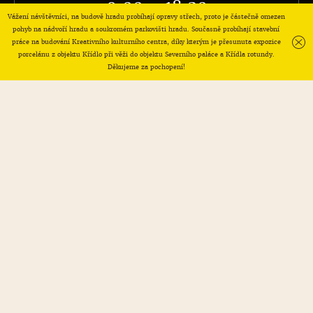
9:00 - 18:30
Vážení návštěvníci, na budově hradu probíhají opravy střech, proto je částečně omezen
pohyb na nádvoří hradu a soukromém parkovišti hradu. Současně probíhají stavební
práce na budování Kreativního kulturního centra, díky kterým je přesunuta expozice
Poslední vstup 30 min. před zavírací dobou!
porcelánu z objektu Křídlo při věži do objektu Severního paláce a Křídla rotundy.
Děkujeme za pochopení!
A
KTUÁLNĚ Z HRADU