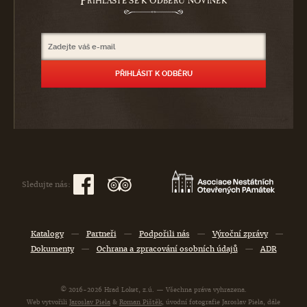
P
ŘIHLASTE SE K ODBĚRU NOVINEK
Sledujte nás:
Katalogy
—
Partneři
—
Podpořili nás
—
Výroční zprávy
—
Dokumenty
—
Ochrana a zpracování osobních údajů
—
ADR
© 2016-2026 Hrad Loket, z.ú. — Všechna práva vyhrazena.
Web vytvořili
Jaroslav Piela
&
Roman Pištěk
, úvodní fotografie Jaroslav Piela, dále