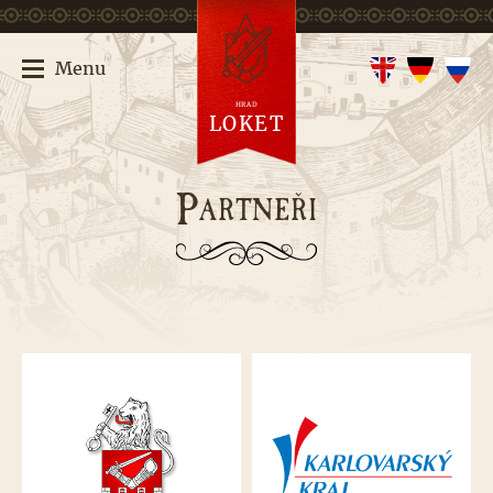
Menu
HRAD
LOKET
P
ARTNEŘI