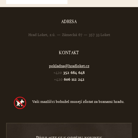
ADRESA
Hrad Loket, z.ú. — Zámecká 67 — 357 33 Loket
KONTAKT
pokladna@hradloket.cz
+420
352 684 648
+420
606 112 242
Vaši mazlíčci bohužel musejí zůstat za branami hradu.