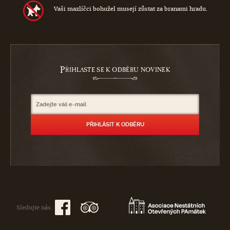
Vaši mazlíčci bohužel musejí zůstat za branami hradu.
P
ŘIHLASTE SE K ODBĚRU NOVINEK
Sledujte nás: