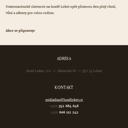
Svatomartinské slavnosti na hradě Loket opět přinesou den plný chutí,
vůní a zábavy pro celou rodinu.
Akce se připravuje
ADRESA
Hrad Loket, z.ú. — Zámecká 67 — 357 33 Loket
KONTAKT
pokladna@hradloket.cz
+420
352 684 648
+420
606 112 242