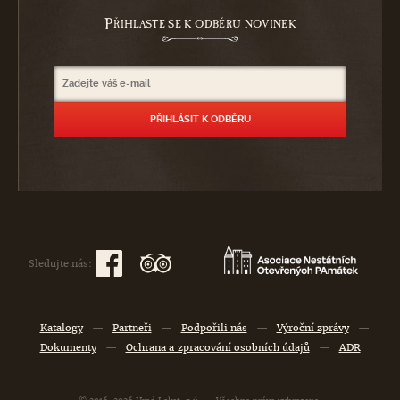
P
ŘIHLASTE SE K ODBĚRU NOVINEK
Sledujte nás:
Katalogy
—
Partneři
—
Podpořili nás
—
Výroční zprávy
—
Dokumenty
—
Ochrana a zpracování osobních údajů
—
ADR