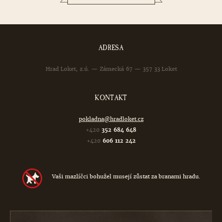
ADRESA
Hrad Loket, z.ú. — Zámecká 67 — 357 33 Loket
KONTAKT
pokladna@hradloket.cz
+420
352 684 648
+420
606 112 242
Vaši mazlíčci bohužel musejí zůstat za branami hradu.