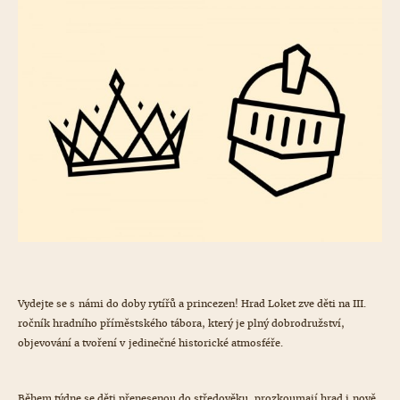
Vydejte se s námi do doby rytířů a princezen! Hrad Loket zve děti na III.
ročník hradního příměstského tábora, který je plný dobrodružství,
objevování a tvoření v jedinečné historické atmosféře.
Během týdne se děti přenesenou do středověku, prozkoumají hrad i nově