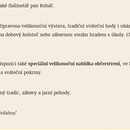
aké flašinetář pan Roháč.
řipravena velikonoční výstava, tradiční sváteční hody i ukáz
 na dobový kolotoč nebo zábavnou stezku hradem s úkoly. C
ispozici také
speciální velikonoční nabídka občerstvení
, ve
í a sváteční pokrmy.
lný tradic, zábavy a jarní pohody.
ávštěvu!