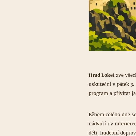
Hrad Loket
zve všech
uskuteční v pátek
3.
program a přivítat j
Během celého dne se 
nádvoří i v interiér
děti, hudební dopro