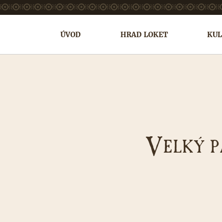
ÚVOD
HRAD LOKET
KUL
V
ELKÝ P