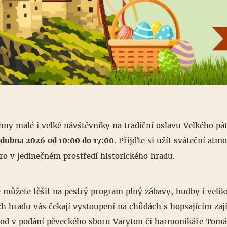
ny malé i velké návštěvníky na tradiční oslavu Velkého pát
 dubna 2026 od 10:00 do 17:00
. Přijďte si užít sváteční atm
aro v jedinečném prostředí historického hradu.
můžete těšit na pestrý program plný zábavy, hudby i velik
ech hradu vás čekají vystoupení na chůdách s hopsajícím za
vod v podání pěveckého sboru Varyton či harmonikáře Tom