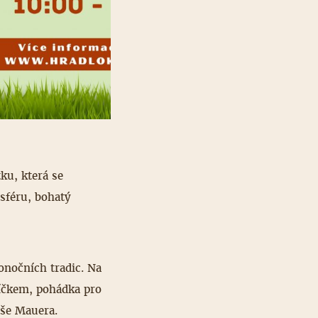
ku, která se
osféru, bohatý
onočních tradic. Na
jíčkem, pohádka pro
áše Mauera.