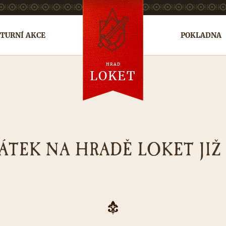
TURNÍ AKCE
POKLADNA
HRAD
en
de
ru
LOKET
ÁTEK NA HRADĚ LOKET JIŽ 3.