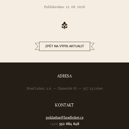
Publikováno: 12. 06. 2026
ZPĚT NA VÝPIS AKTUALIT
ADRESA
Hrad Loket, z.ú. — Zámecká 67 — 357 33 Loket
KONTAKT
pokladna@hradloket.cz
+420
352 684 648