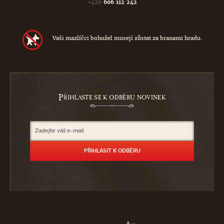
+420
606 112 242
Vaši mazlíčci bohužel musejí zůstat za branami hradu.
P
ŘIHLASTE SE K ODBĚRU NOVINEK