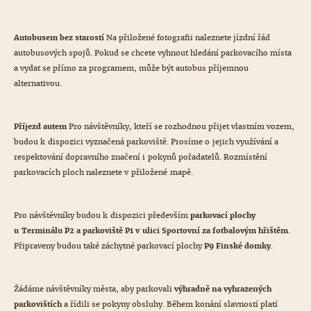
Autobusem bez starostí
Na přiložené fotografii naleznete jízdní řád
autobusových spojů. Pokud se chcete vyhnout hledání parkovacího místa
a vydat se přímo za programem, může být autobus příjemnou
alternativou.
Příjezd autem
Pro návštěvníky, kteří se rozhodnou přijet vlastním vozem,
budou k dispozici vyznačená parkoviště. Prosíme o jejich využívání a
respektování dopravního značení i pokynů pořadatelů. Rozmístění
parkovacích ploch naleznete v přiložené mapě.
Pro návštěvníky budou k dispozici především
parkovací plochy
u Terminálu P2 a parkoviště P1 v ulici Sportovní za fotbalovým hřištěm
.
Připraveny budou také záchytné parkovací plochy
P9 Finské domky
.
Žádáme návštěvníky města, aby parkovali
výhradně na vyhrazených
parkovištích
a řídili se pokyny obsluhy. Během konání slavností platí