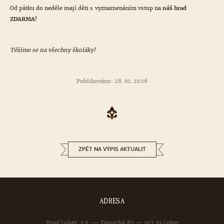
Od pátku do neděle mají děti s vyznamenáním vstup na
náš hrad
ZDARMA!
Těšíme se na všechny školáky!
Publikováno: 28. 01. 2026
ZPĚT NA VÝPIS AKTUALIT
ADRESA
Hrad Loket, z.ú. — Zámecká 67 — 357 33 Loket