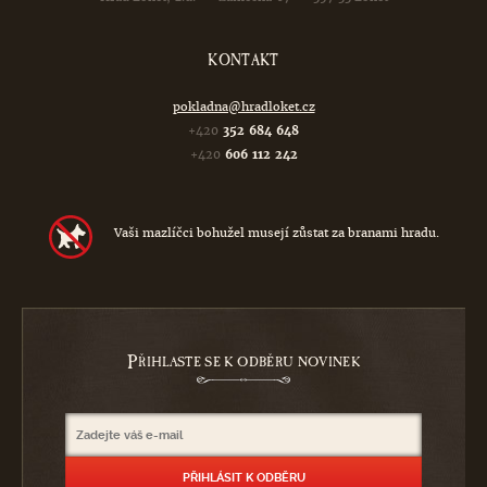
KONTAKT
pokladna@hradloket.cz
+420
352 684 648
+420
606 112 242
Vaši mazlíčci bohužel musejí zůstat za branami hradu.
P
ŘIHLASTE SE K ODBĚRU NOVINEK