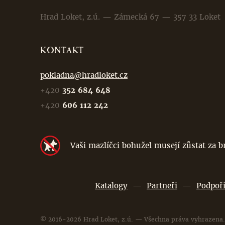
Hrad Loket, z.ú. — Zámecká 67 — 357 33 Loket
KONTAKT
pokladna@hradloket.cz
+420
352 684 648
+420
606 112 242
Vaši mazlíčci bohužel musejí zůstat za 
Katalogy
—
Partneři
—
Podpoři
© 2016-2026 Hrad Loket, z.ú. — Všechna práva vyhrazena.