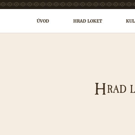
ÚVOD
HRAD LOKET
KUL
H
RAD 