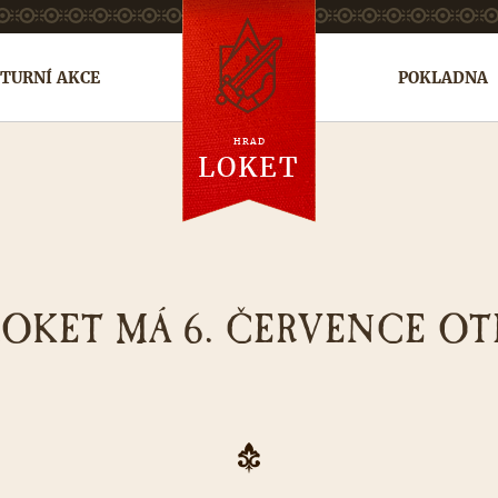
TURNÍ AKCE
POKLADNA
HRAD
en
de
ru
LOKET
LOKET MÁ 6. ČERVENCE O