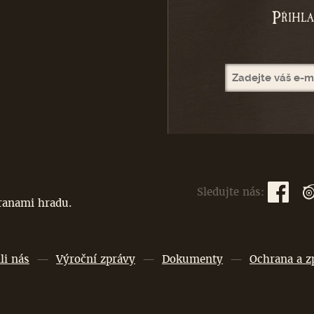
P
ŘIHL
Sledujte nás:
branami hradu.
li nás
—
Výroční zprávy
—
Dokumenty
—
Ochrana a z