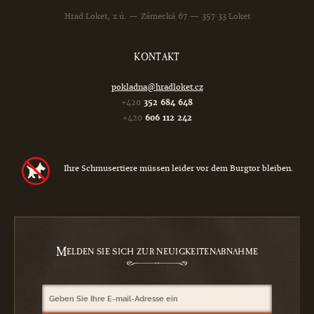
Hrad Loket, z.ú. — Zámecká 67 — 357 33 Loket
KONTAKT
pokladna@hradloket.cz
+420
352 684 648
+420
606 112 242
Ihre Schmusertiere müssen leider vor dem Burgtor bleiben.
M
ELDEN SIE SICH ZUR NEUIGKEITENABNAHME