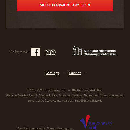
Sledujte nás:
Kataloge
—
Partner
—
© 2016-2026 Hrad Loket, z.ú. — Alle Rechte vorbehalten.
Web von
Jaroslav Piela
&
Roman Pištěk
, Fotos von Ladislav Renner und Illustrationen von
Pavel Tocik. Übersetzung von Mgr. Naděžda Koláříková.
Das Web entstand bei Unterstützung von: