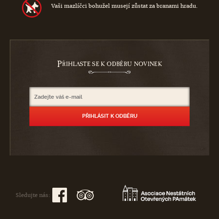
Vaši mazlíčci bohužel musejí zůstat za branami hradu.
P
ŘIHLASTE SE K ODBĚRU NOVINEK
Sledujte nás: