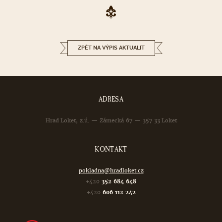
ZPĚT NA VÝPIS AKTUALIT
ADRESA
Hrad Loket, z.ú. — Zámecká 67 — 357 33 Loket
KONTAKT
pokladna@hradloket.cz
+420
352 684 648
+420
606 112 242