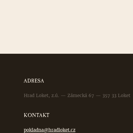
ADRESA
Hrad Loket, z.ú. — Zámecká 67 — 357 33 Loket
KONTAKT
pokladna@hradloket.cz