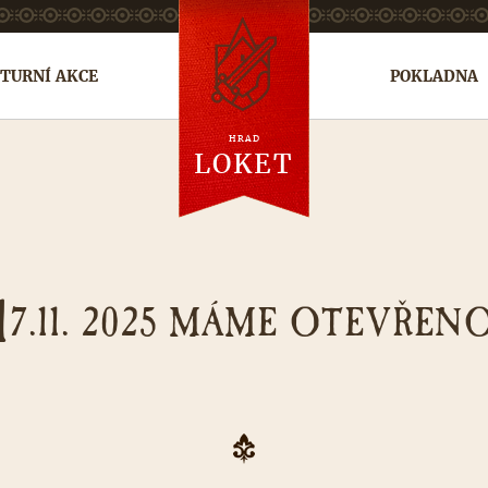
TURNÍ AKCE
POKLADNA
HRAD
en
de
ru
LOKET
1
7.11. 2025 MÁME OTEVŘEN