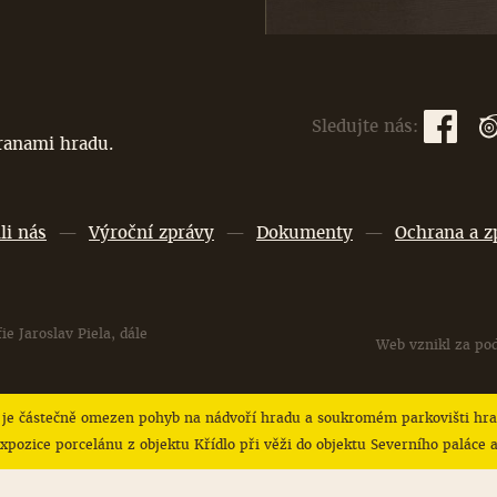
Sledujte nás:
branami hradu.
li nás
—
Výroční zprávy
—
Dokumenty
—
Ochrana a z
ie Jaroslav Piela, dále
Web vznikl za po
o je částečně omezen pohyb na nádvoří hradu a soukromém parkovišti hra
xpozice porcelánu z objektu Křídlo při věži do objektu Severního paláce