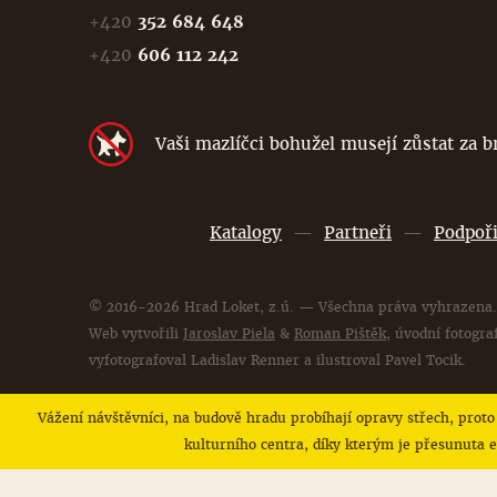
+420
352 684 648
+420
606 112 242
Vaši mazlíčci bohužel musejí zůstat za 
Katalogy
—
Partneři
—
Podpoři
© 2016-2026 Hrad Loket, z.ú. — Všechna práva vyhrazena.
Web vytvořili
Jaroslav Piela
&
Roman Pištěk
, úvodní fotograf
vyfotografoval Ladislav Renner a ilustroval Pavel Tocik.
Vážení návštěvníci, na budově hradu probíhají opravy střech, prot
kulturního centra, díky kterým je přesunuta e