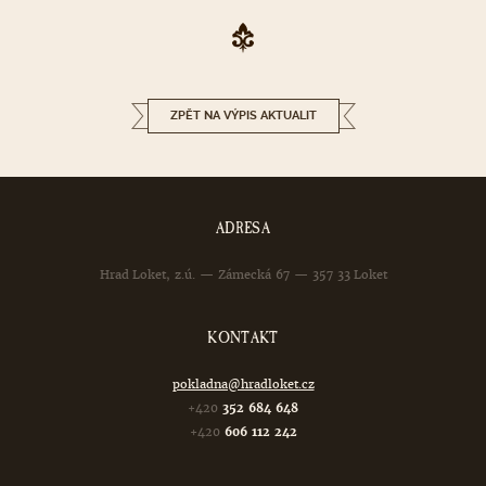
ZPĚT NA VÝPIS AKTUALIT
ADRESA
Hrad Loket, z.ú. — Zámecká 67 — 357 33 Loket
KONTAKT
pokladna@hradloket.cz
+420
352 684 648
+420
606 112 242