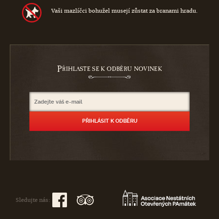
Vaši mazlíčci bohužel musejí zůstat za branami hradu.
P
ŘIHLASTE SE K ODBĚRU NOVINEK
Sledujte nás: