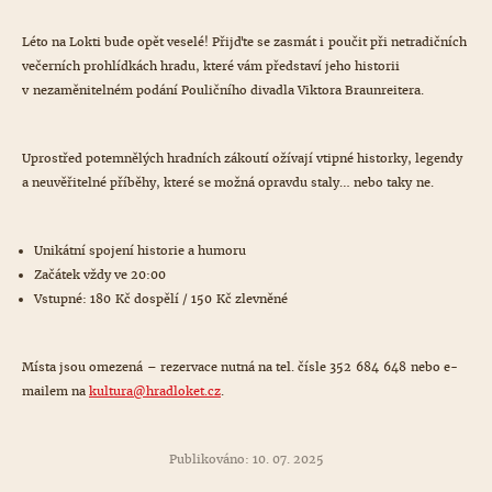
Léto na Lokti bude opět veselé! Přijďte se zasmát i poučit při netradičních
večerních prohlídkách hradu, které vám představí jeho historii
v nezaměnitelném podání Pouličního divadla Viktora Braunreitera.
Uprostřed potemnělých hradních zákoutí ožívají vtipné historky, legendy
a neuvěřitelné příběhy, které se možná opravdu staly… nebo taky ne.
Unikátní spojení historie a humoru
Začátek vždy ve 20:00
Vstupné: 180 Kč dospělí / 150 Kč zlevněné
Místa jsou omezená – rezervace nutná na tel. čísle 352 684 648 nebo e-
mailem na
kultura@
hradloket.cz
.
Publikováno: 10. 07. 2025