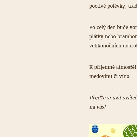
poctivé polévky, trad
Po celý den bude voně
plátky nebo bramboro
velikonočních dobrot
K příjemné atmosféře
medovinu či víno.
Přijďte si užít svát
na vás!