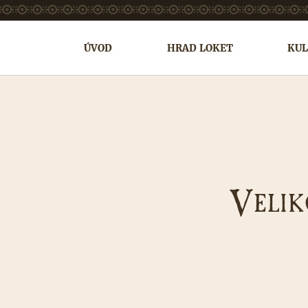
ÚVOD
HRAD LOKET
KUL
V
ELI