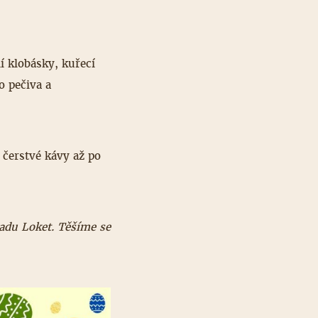
ní klobásky, kuřecí
o pečiva a
 čerstvé kávy až po
radu Loket. Těšíme se