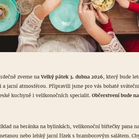
 srdečně zveme na
Velký pátek 3. dubna 2026
, který bude le
 a jarní atmosférou. Připravili jsme pro vás bohaté svátečn
eské kuchyně i velikonočních specialit.
Občerstvení bude na
íklad na beránka na bylinkách, velikonoční biftečky pana n
metanou nebo lehký jarní řízek s bramborovým salátem. Ch