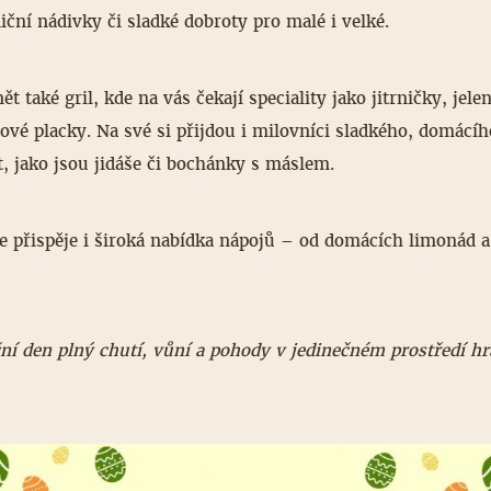
iční nádivky či sladké dobroty pro malé i velké.
t také gril, kde na vás čekají speciality jako jitrničky, jele
vé placky. Na své si přijdou i milovníci sladkého, domácíh
, jako jsou jidáše či bochánky s máslem.
 přispěje i široká nabídka nápojů – od domácích limonád a
eční den plný chutí, vůní a pohody v jedinečném prostředí h