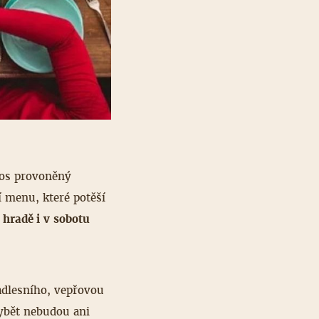
tos provoněný
í menu, které potěší
 hradě i v sobotu
adlesního, vepřovou
ybět nebudou ani