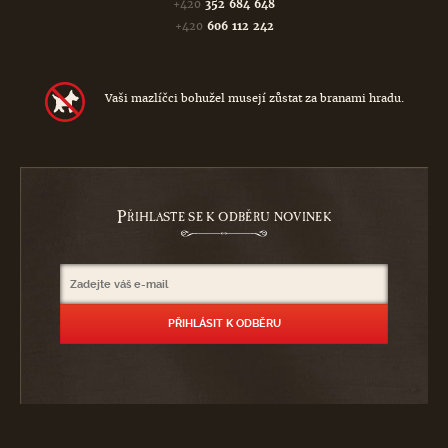
+420
352 684 648
+420
606 112 242
Vaši mazlíčci bohužel musejí zůstat za branami hradu.
P
ŘIHLASTE SE K ODBĚRU NOVINEK