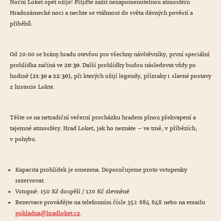
Noční Loket opět ožije! Přijďte zažít nezapomenutelnou atmosféru
Hradozámecké noci a nechte se vtáhnout do světa dávných pověstí a
příběhů.
Od 20:00 se brány hradu otevřou pro všechny návštěvníky, první speciální
prohlídka začíná ve
20:30
. Další prohlídky budou následovat vždy po
hodině
(21:30 a 22:30)
, při kterých ožijí legendy, přízraky i slavné postavy
z historie Lokte.
Těšte se na netradiční večerní procházku hradem plnou překvapení a
tajemné atmosféry. Hrad Loket, jak ho neznáte – ve tmě, v příbězích,
v pohybu.
Kapacita prohlídek je omezena. Doporučujeme proto vstupenky
rezervovat.
Vstupné: 150 Kč dospělí / 120 Kč zlevněné
Rezervace provádějte na telefonním čísle 352 684 648 nebo na emailu
pokladna@
hradloket.cz
.