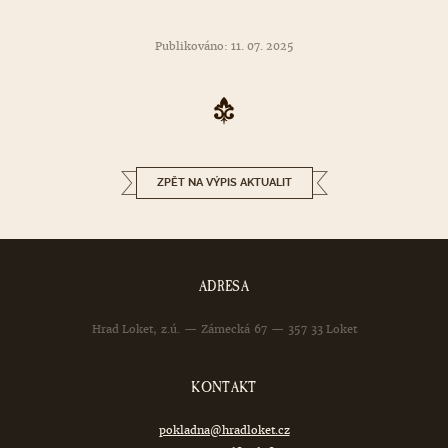
Publikováno: 11. 07. 2025
ZPĚT NA VÝPIS AKTUALIT
ADRESA
Hrad Loket, z.ú. — Zámecká 67 — 357 33 Loket
KONTAKT
pokladna@hradloket.cz