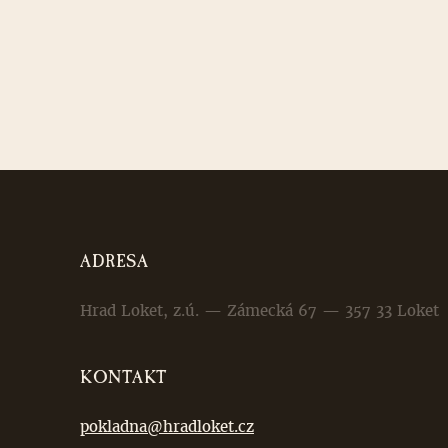
ADRESA
Hrad Loket, z.ú. — Zámecká 67 — 357 33 Loket
KONTAKT
pokladna@hradloket.cz