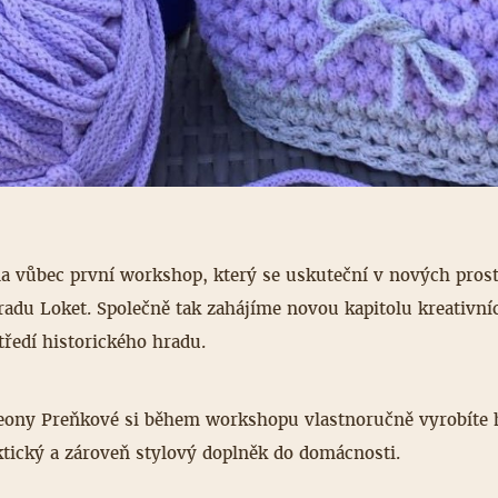
a vůbec první workshop, který se uskuteční v nových pros
radu Loket. Společně tak zahájíme novou kapitolu kreativní
tředí historického hradu.
eony Preňkové si během workshopu vlastnoručně vyrobíte
tický a zároveň stylový doplněk do domácnosti.