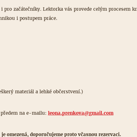
i pro začátečníky. Lektorka vás provede celým procesem k
hnikou i postupem práce.
eškerý materiál a lehké občerstvení.)
 předem na e-mailu:
leona.prenkova@
gmail.com
je omezená, doporučujeme proto včasnou rezervaci.