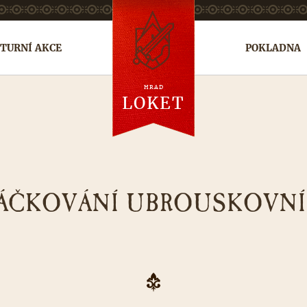
TURNÍ AKCE
POKLADNA
HRAD
en
de
ru
LOKET
ÁČKOVÁNÍ UBROUSKOVN