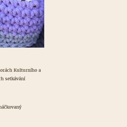
torách Kulturního a
ch setkávání
 háčkovaný