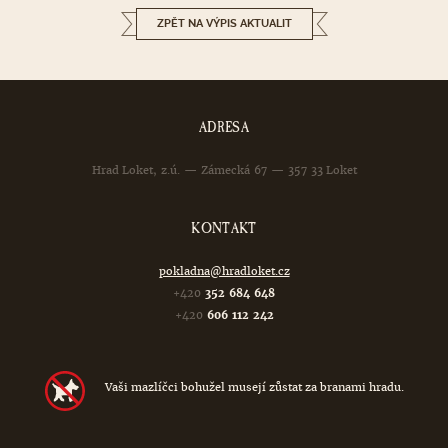
ZPĚT NA VÝPIS AKTUALIT
ADRESA
Hrad Loket, z.ú. — Zámecká 67 — 357 33 Loket
KONTAKT
pokladna@hradloket.cz
+420
352 684 648
+420
606 112 242
Vaši mazlíčci bohužel musejí zůstat za branami hradu.