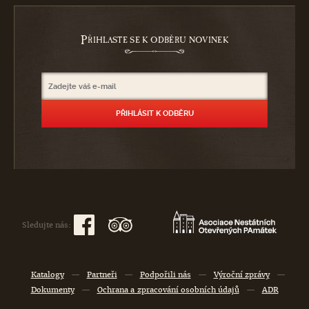
P
ŘIHLASTE SE K ODBĚRU NOVINEK
Sledujte nás:
Katalogy
—
Partneři
—
Podpořili nás
—
Výroční zprávy
—
Dokumenty
—
Ochrana a zpracování osobních údajů
—
ADR