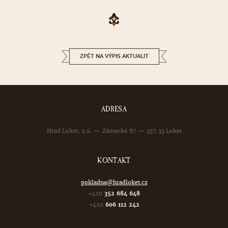
ZPĚT NA VÝPIS AKTUALIT
ADRESA
Hrad Loket, z.ú. — Zámecká 67 — 357 33 Loket
KONTAKT
pokladna@hradloket.cz
+420
352 684 648
+420
606 112 242