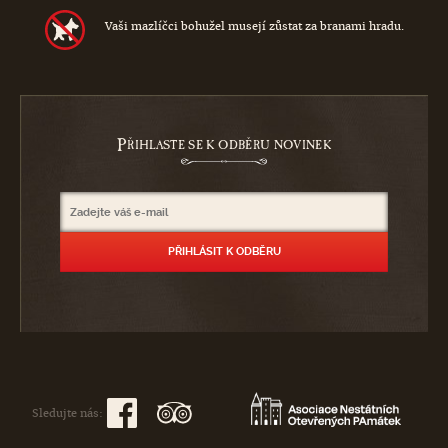
Vaši mazlíčci bohužel musejí zůstat za branami hradu.
P
ŘIHLASTE SE K ODBĚRU NOVINEK
Sledujte nás: