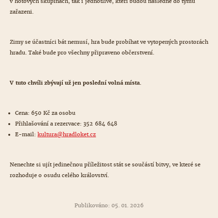
v hotových skupinách, tak i jednotlivě, kteří budou následně do týmů
zařazeni.
Zimy se účastníci bát nemusí, hra bude probíhat ve vytopených prostorách
hradu. Také bude pro všechny připraveno občerstvení.
V tuto chvíli zbývají už jen poslední volná místa.
Cena: 650 Kč za osobu
Přihlašování a rezervace: 352 684 648
E-mail:
kultura@
hradloket.cz
Nenechte si ujít jedinečnou příležitost stát se součástí bitvy, ve které se
rozhoduje o osudu celého království.
Publikováno: 05. 01. 2026