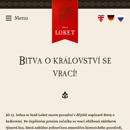
Menu
HRAD
LOKET
B
ITVA O KRÁLOVSTVÍ SE
VRACÍ!
Již 13. ledna se hrad Loket znovu promění v dějiště napínavé Bitvy o
království. Po úspěšném prvním ročníku se vrací oblíbená zážitková
týmová hra, která nabídne jedinečnou atmosféru historického prostředí,