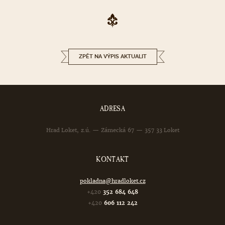
ZPĚT NA VÝPIS AKTUALIT
ADRESA
Hrad Loket, z.ú. — Zámecká 67 — 357 33 Loket
KONTAKT
pokladna@hradloket.cz
+420
352 684 648
+420
606 112 242