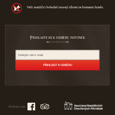
Vaši mazlíčci bohužel musejí zůstat za branami hradu.
P
ŘIHLASTE SE K ODBĚRU NOVINEK
Sledujte nás: