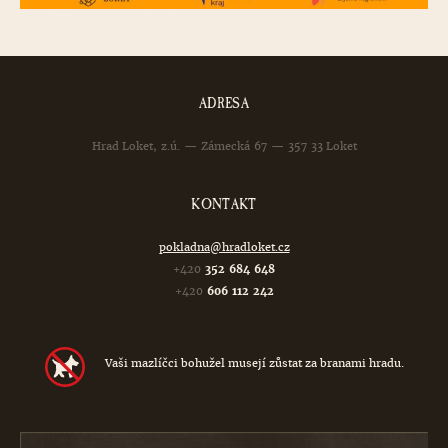
ADRESA
Hrad Loket, z.ú. — Zámecká 67 — 357 33 Loket
KONTAKT
pokladna@hradloket.cz
+420
352 684 648
+420
606 112 242
Vaši mazlíčci bohužel musejí zůstat za branami hradu.