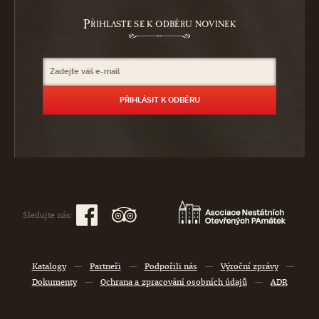
P
ŘIHLASTE SE K ODBĚRU NOVINEK
Sledujte nás:
Katalogy
—
Partneři
—
Podpořili nás
—
Výroční zprávy
—
Dokumenty
—
Ochrana a zpracování osobních údajů
—
ADR