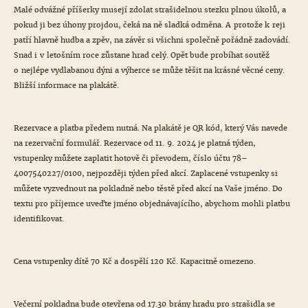
Malé odvážné příšerky musejí zdolat strašidelnou stezku plnou úkolů, a
pokud ji bez úhony projdou, čeká na ně sladká odměna. A protože k reji
patří hlavně hudba a zpěv, na závěr si všichni společně pořádně zadovádí.
Snad i v letošním roce zůstane hrad celý. Opět bude probíhat soutěž
o nejlépe vydlabanou dýni a výherce se může těšit na krásné věcné ceny.
Bližší informace na plakátě.
Rezervace a platba předem nutná. Na plakátě je QR kód, který Vás navede
na rezervační formulář. Rezervace od 11. 9. 2024 je platná týden,
vstupenky můžete zaplatit hotově či převodem, číslo účtu 78–
4007540227/0100, nejpozději týden před akcí. Zaplacené vstupenky si
můžete vyzvednout na pokladně nebo těstě před akcí na Vaše jméno. Do
textu pro příjemce uveďte jméno objednávajícího, abychom mohli platbu
identifikovat.
Cena vstupenky dítě 70 Kč a dospělí 120 Kč. Kapacitně omezeno.
Večerní pokladna bude otevřena od 17.30 brány hradu pro strašidla se