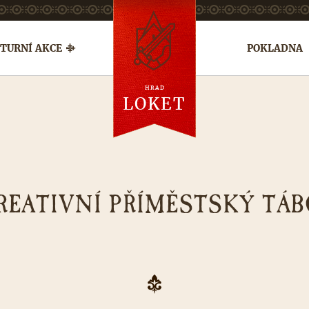
TURNÍ AKCE
POKLADNA
HRAD
en
de
ru
LOKET
REATIVNÍ PŘÍMĚSTSKÝ TÁ