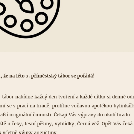
 že na léto 7. příměstský tábor se pořádá!
 tábor nabídne každý den tvoření a každé dítko si denně o
mí se s prací na hradě, prolítne voňavou apotékou bylinkářk
alší originální činnosti. Čekají Vás výpravy do okolí hradu 
iště u řeky, lesní pěšiny, vyhlídky, Černá věž. Opět Vás čeká
 včetně výuky angličtiny.