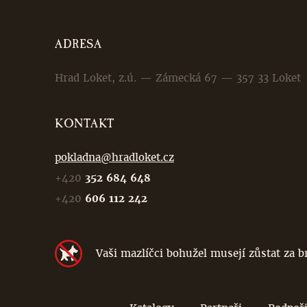
ADRESA
Hrad Loket, z.ú. — Zámecká 67 — 357 33 Loket
KONTAKT
pokladna@hradloket.cz
+420
352 684 648
+420
606 112 242
Vaši mazlíčci bohužel musejí zůstat za 