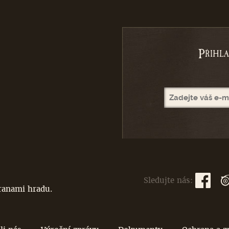
P
ŘIHL
Sledujte nás:
branami hradu.