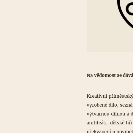
Na vědomost se dává,
Kreativní příměstský
vyrobené dílo, sezná
výtvarnou dílnou a d
amfiteátr, dětské hř
překvapení a novinek