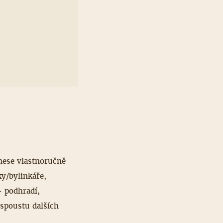
dnese vlastnoručně
y/by­linkáře,
– podhradí,
 spoustu dalších