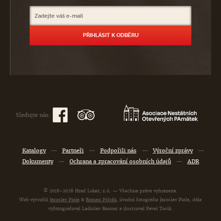
Sledujte nás:
Katalogy
—
Partneři
—
Podpořili nás
—
Výroční zprávy
—
Dokumenty
—
Ochrana a zpracování osobních údajů
—
ADR
© 2016-2026 Hrad Loket, z.ú. — Všechna práva vyhrazena.
Web vytvořili
Jaroslav Piela
&
Roman Pištěk
, úvodní fotografie Jaroslav Piela, dále
vyfotografoval Ladislav Renner a ilustroval Pavel Tocik.