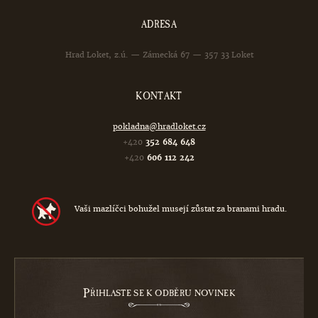
ADRESA
Hrad Loket, z.ú. — Zámecká 67 — 357 33 Loket
KONTAKT
pokladna@hradloket.cz
+420
352 684 648
+420
606 112 242
Vaši mazlíčci bohužel musejí zůstat za branami hradu.
P
ŘIHLASTE SE K ODBĚRU NOVINEK