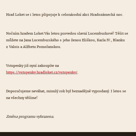
Hrad Loket se i letos připojuje k celonárodní akci Hradozámecká noc.
Nočním hradem Loket Vás letou provedou slavní Lucemburkové! Těšit se
můžete na Jana Lucemburského s jeho ženou Eliškou, Karla IV., Blanku
z Valois a Alžbetu Pomořanskou.
Vstupenky již nyní zakoupíte na
https://vstupenky.hradloket.cz/vstupenky/
.
Doporučujeme neváhat, minulý rok byl beznadějně vyprodaný. I letos se
na všechny těšíme!
Změna programu vyhrazena.