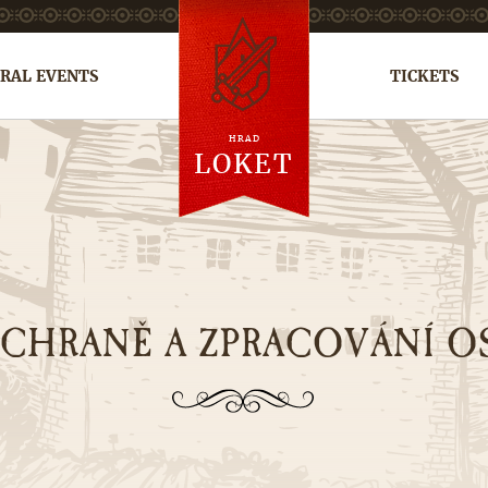
RAL EVENTS
TICKETS
HRAD
cs
de
ru
LOKET
OCHRANĚ A ZPRACOVÁNÍ 