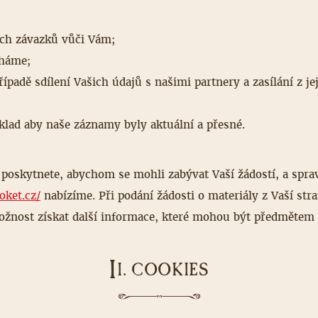
ích závazků vůči Vám;
éháme;
padě sdílení Vašich údajů s našimi partnery a zasílání z je
lad aby naše záznamy byly aktuální a přesné.
 poskytnete, abychom se mohli zabývat Vaší žádostí, a spr
oket.cz/
nabízíme. Při podání žádosti o materiály z Vaší st
ožnost získat další informace, které mohou být předmětem
I
I. COOKIES