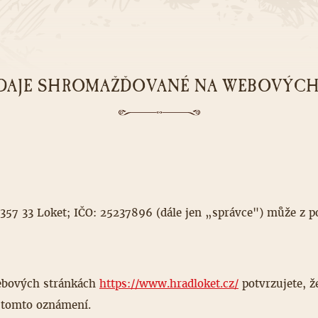
DAJE SHROMAŽĎOVANÉ NA WEBOVÝCH
357 33 Loket; IČO: 25237896 (dále jen „správce") může z p
ebových stránkách
https://www.hradloket.cz/
potvrzujete, ž
 tomto oznámení.