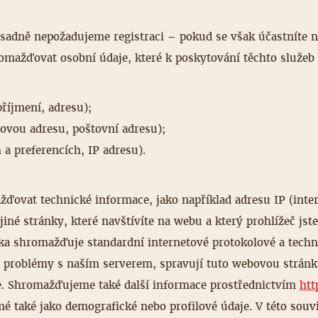
sadně nepožadujeme registraci – pokud se však účastníte ně
ažďovat osobní údaje, které k poskytování těchto služeb 
příjmení, adresu);
lovou adresu, poštovní adresu);
 a preferencích, IP adresu).
ovat technické informace, jako například adresu IP (inter
jiné stránky, které navštívíte na webu a který prohlížeč jste
ka shromažďuje standardní internetové protokolové a technic
 problémy s naším serverem, spravují tuto webovou stránku,
le. Shromažďujeme také další informace prostřednictvím
htt
é také jako demografické nebo profilové údaje. V této sou