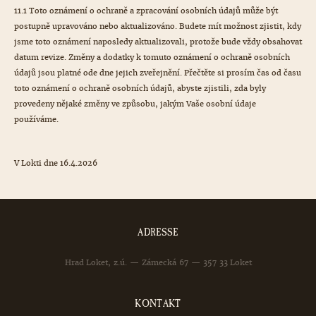
11.1 Toto oznámení o ochraně a zpracování osobních údajů může být
postupně upravováno nebo aktualizováno. Budete mít možnost zjistit, kdy
jsme toto oznámení naposledy aktualizovali, protože bude vždy obsahovat
datum revize. Změny a dodatky k tomuto oznámení o ochraně osobních
údajů jsou platné ode dne jejich zveřejnění. Přečtěte si prosím čas od času
toto oznámení o ochraně osobních údajů, abyste zjistili, zda byly
provedeny nějaké změny ve způsobu, jakým Vaše osobní údaje
používáme.
V Lokti dne 16.4.2026
ADRESSE
Hrad Loket, z.ú. — Zámecká 67 — 357 33 Loket
KONTAKT