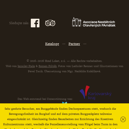
Sledujte nás:
Kataloge
—
Partner
—
© 2016-2026 Hrad Loket, z.ú. — Alle Rechte vorbehalten.
Web von
Jaroslav Piela
&
Roman Pištěk
, Fotos von Ladislav Renner und Illustrationen von
Pavel Tocik. Übersetzung von Mgr. Naděžda Koláříková.
Das Web entstand bei Unterstützung von:
Sehr geehrte Besucher, am Burggebäude finden Dachreparaturen statt, wodurch die
Bewegungsfreiheit im Burghof und auf dem privaten Burgparkplatz teilweise
eingeschränkt ist. Gleichzeitig finden Bauarbeiten zur Errichtung des Kreativen
Kulturzentrums statt, weshalb die Porzellanausstellung vom Flügel beim Turm in den