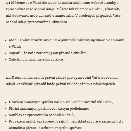
4.1 Můžeme se s Vámi dostat do kontaktu také mimo webové stránky a
zpracovávat Vaše osobní údaje. Můžete být zájemce o službu, zákazník,
náš dodavatel, nebo uchazeč o zaměstnání. V uvedených případech Vaše
osobní údaje zpracováváme, abychom:
Mohli s Vámi uzavřít smlouvu a plnit naše závazky ujednané ve smlouvě
s Vámi;
Zajistili, že naše záznamy jsou přesné a aktuální;
Zajistili ochranu majetku správce.
4.2 K tomu musíme mít právní základ pro zpracování Vašich osobních
údajů. Ve většině případů bude právní základ jedním z následujících:
Uzavření smlouvy a splnění našich smluvních závazků vůči Vám;
Plnění zákonných povinností, kterým podléháme;
Souhlas se zpracováním osobních údajů;
Prosazení našich oprávněných zájmů, například aby naše záznamy byly
aktuální a přesné, a ochranu majetku správce.