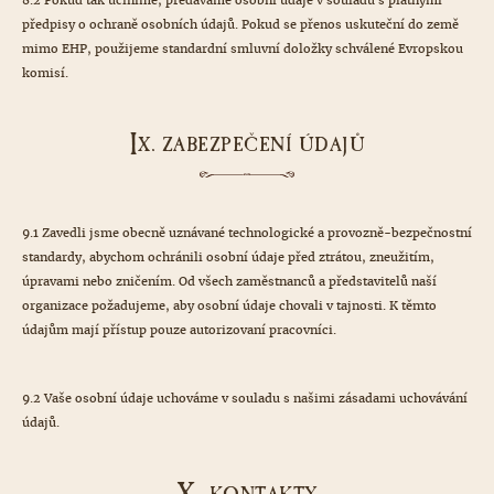
8.2 Pokud tak učiníme, předáváme osobní údaje v souladu s platnými
předpisy o ochraně osobních údajů. Pokud se přenos uskuteční do země
mimo EHP, použijeme standardní smluvní doložky schválené Evropskou
komisí.
I
X. ZABEZPEČENÍ ÚDAJŮ
9.1 Zavedli jsme obecně uznávané technologické a provozně-bezpečnostní
standardy, abychom ochránili osobní údaje před ztrátou, zneužitím,
úpravami nebo zničením. Od všech zaměstnanců a představitelů naší
organizace požadujeme, aby osobní údaje chovali v tajnosti. K těmto
údajům mají přístup pouze autorizovaní pracovníci.
9.2 Vaše osobní údaje uchováme v souladu s našimi zásadami uchovávání
údajů.