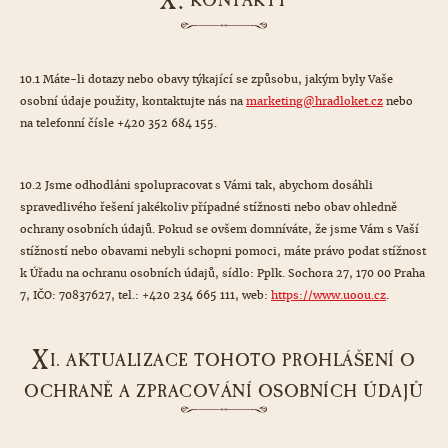
X.
KONTAKTY
10.1 Máte-li dotazy nebo obavy týkající se způsobu, jakým byly Vaše
osobní údaje použity, kontaktujte nás na
marketing@hradloket.cz
nebo
na telefonní čísle +420 352 684 155.
10.2 Jsme odhodláni spolupracovat s Vámi tak, abychom dosáhli
spravedlivého řešení jakékoliv případné stížnosti nebo obav ohledně
ochrany osobních údajů. Pokud se ovšem domníváte, že jsme Vám s Vaší
stížností nebo obavami nebyli schopni pomoci, máte právo podat stížnost
k Úřadu na ochranu osobních údajů, sídlo: Pplk. Sochora 27, 170 00 Praha
7, IČO: 70837627, tel.: +420 234 665 111, web:
https://www.uoou.cz
.
X
I. AKTUALIZACE TOHOTO PROHLÁŠENÍ O
OCHRANĚ A ZPRACOVÁNÍ OSOBNÍCH ÚDAJŮ