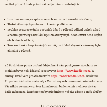
většině případů bude právní základ jedním z následujících:
Uzavření smlouvy a splnění našich smluvních závazků vůči Vám;
Plnění zákonných povinností, kterým podléháme;
Souhlas se zpracováním osobních údajů v případě sdílení Vašich údajů
s našimi partnery a zasílání z jejich strany např. newsletteru nebo jiných
obchodních sdělení;
Prosazení našich oprávněných zájmů, například aby naše záznamy byly
aktuální a přesné.
1.6 Používáme pouze osobní údaje, které nám poskytnete, abychom se
mohli zabývat Vaší žádostí, a spravovat
https://www.hradloket.cz/
a
služby, které Vám prostřednictvím
https://www.hradloket.cz/
nabízíme.
Při podání žádosti o materiály z Vaší strany nebo vznesení požadavku, aby
Vás někdo ze strany správce kontaktoval, budeme mít možnost získat
další informace, které mohou být předmětem Vašeho zájmu o naše služby.