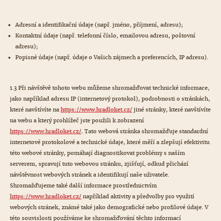
Adresní a identifikační údaje (např. jméno, příjmení, adresu);
Kontaktní údaje (např. telefonní číslo, emailovou adresu, poštovní
adresu);
Popisné údaje (např. údaje o Vašich zájmech a preferencích, IP adresu).
1.3 Při návštěvě tohoto webu můžeme shromažďovat technické informace,
jako například adresu IP (internetový protokol), podrobnosti o stránkách,
které navštívíte na
https://www.hradloket.cz/
jiné stránky, které navštívíte
na webu a který prohlížeč jste použili k zobrazení
https://www.hradloket.cz/
. Tato webová stránka shromažďuje standardní
internetové protokolové a technické údaje, které měří a zlepšují efektivitu
této webové stránky, pomáhají diagnostikovat problémy s naším
serverem, spravují tuto webovou stránku, zjišťují, odkud přichází
návštěvnost webových stránek a identifikují naše uživatele.
Shromažďujeme také další informace prostřednictvím
https://www.hradloket.cz/
například aktivity a předvolby pro využití
webových stránek, známé také jako demografické nebo profilové údaje. V
této souvislosti používáme ke shromažďování těchto informací