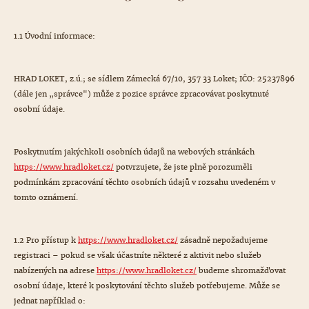
1.1 Úvodní informace:
HRAD LOKET, z.ú.; se sídlem Zámecká 67/10, 357 33 Loket; IČO: 25237896
(dále jen „správce") může z pozice správce zpracovávat poskytnuté
osobní údaje.
Poskytnutím jakýchkoli osobních údajů na webových stránkách
https://www.hradloket.cz/
potvrzujete, že jste plně porozuměli
podmínkám zpracování těchto osobních údajů v rozsahu uvedeném v
tomto oznámení.
1.2 Pro přístup k
https://www.hradloket.cz/
zásadně nepožadujeme
registraci – pokud se však účastníte některé z aktivit nebo služeb
nabízených na adrese
https://www.hradloket.cz/
budeme shromažďovat
osobní údaje, které k poskytování těchto služeb potřebujeme. Může se
jednat například o: