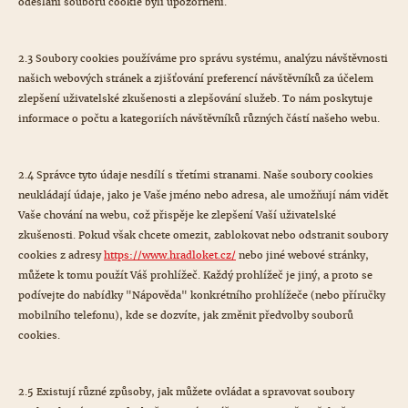
odeslání souboru cookie byli upozorněni.
2.3 Soubory cookies používáme pro správu systému, analýzu návštěvnosti
našich webových stránek a zjišťování preferencí návštěvníků za účelem
zlepšení uživatelské zkušenosti a zlepšování služeb. To nám poskytuje
informace o počtu a kategoriích návštěvníků různých částí našeho webu.
2.4 Správce tyto údaje nesdílí s třetími stranami. Naše soubory cookies
neukládají údaje, jako je Vaše jméno nebo adresa, ale umožňují nám vidět
Vaše chování na webu, což přispěje ke zlepšení Vaší uživatelské
zkušenosti. Pokud však chcete omezit, zablokovat nebo odstranit soubory
cookies z adresy
https://www.hradloket.cz/
nebo jiné webové stránky,
můžete k tomu použít Váš prohlížeč. Každý prohlížeč je jiný, a proto se
podívejte do nabídky "Nápověda" konkrétního prohlížeče (nebo příručky
mobilního telefonu), kde se dozvíte, jak změnit předvolby souborů
cookies.
2.5 Existují různé způsoby, jak můžete ovládat a spravovat soubory