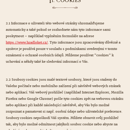
I
I. COOKIES
2.1 Informace o uživateli této webové stránky shromažďujeme
automaticky a také pokud se rozhodnete nám tyto informace sami
poskytnout – například vyplněním formuláře na adrese
https://www.hradloket.cz/
. Tyto informace jsou zpracovávány důvěrně a
správce je používá pouze v souladu s podmínkami uvedenými v tomto
oznámení o ochraně osobních údajů. Můžeme používat "cookies" k
uchování a někdy také ke sledování informací o Vás.
2.2 Soubory cookies jsou malé textové soubory, které jsou staženy do
Vašeho počítače nebo mobilního zařízení při návštěvě webových stránek
nebo aplikací. Váš webový prohlížeč (například Internet Explorer, Mozilla
Firefox nebo Google Chrome) pošle tyto cookies zpět na webovou stránku
nebo aplikaci při každé následující návštěvě, aby Vás bylo možné
rozpoznat a pamatovat si např. osobní údaje nebo uživatelské preference.
Soubory cookies nepoškodí Váš systém. Můžete obnovit svůj prohlížeč
tak, aby bylo možné odmítnout jakýkoli soubor cookie nebo abyste na