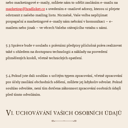
nebo marketingové e-maily, můžete nám to sdělit zasláním e-mailu na
marketing@hradloket.cz
s uvedením e-mailové adresy, kterou si přejete
odstranit z našeho mailing listu. Nicméně, Vaše volba nepřijímat
propagační a marketingové e-maily nám nebrání v komunikaci – e-
mailem nebo jinak – ve věcech Vašeho stávajícího vztahu s námi.
5.3 Správce bude v souladu s právními předpisy příslušná práva realizovat
také s ohledem na dostupnou technologii a náklady na provedení
přiměřených kroků, včetně technických opatření.
5.4 Pokud jste dali souhlas s určitým typem zpracování, včetně zpracování
pro účely zasílání obchodních sdělení, můžete jej kdykoliv odvolat. Pokud
souhlas odvoláte, není tím dotčena zákonnost zpracování osobních údajů
před tímto odvoláním.
V
I. UCHOVÁVÁNÍ VAŠICH OSOBNÍCH ÚDAJŮ