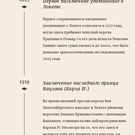
Первое письменное упоминание о
Локете
Первое сохранившееся письменное
упоминание о Локете относится к 1227 году,
когда здесь пребывал чешский король
Пршемысл Отакар I и его дочь Агнесса Чешская.
Однако замок существовал и до этого, что было
доказано археологическими исследованиями
2025 года.
1319
Заключение наследного принца
Вацлава (Карла IV.)
Во время мятежей против короля Яна
Люксембургского находит в Локете убежище
королева Элишка Пржемысловна с маленьким
Вацлавом, ставшим позже кайзером римским
Карлом IV. Несмотря на то, что его здесь в
возрасте трёх лет держали под арестом, он