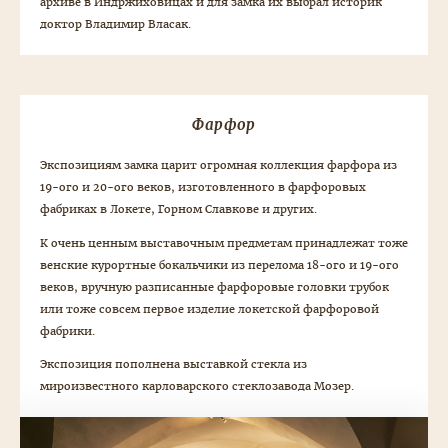
архиве в Индржиховицах и для замка их выбрал историк
доктор Владимир Власак.
Фарфор
Экспозициям замка царит огромная коллекция фарфора из
19-ого и 20-ого веков, изготовленного в фарфоровых
фабриках в Локете, Горном Славкове и других.
К очень ценным выставочным предметам принадлежат тоже
венские курортные бокальчики из перелома 18-ого и 19-ого
веков, вручную разписанные фарфоровые головки трубок
или тоже совсем первое изделие локетской фарфоровой
фабрики.
Экспозиция пополнена выставкой стекла из
мироизвестного карловарского стеклозавода Мозер.