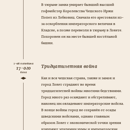
В тюрьме замка умирает бывший высший
гофмейстер Королевства Чешского Иржи
Попел из Лобковиц. Сначала его арестовали из-
за оскорбления императорского величия в
Кладске, а позже перевезли в тюрьму в Локете.
Похоронен он на месте бывшей костёльной
башни.
1-ая половина
Тридцатилетняя война
17-ого
века
Как и вся чешская страна, также и замок и
город Локет страдают во время
тридцатилетней войны многими бедствиями.
Город много раз осаждают и обстреливают,
наконец им овладевают императорские войска.
В конце войны город не сохранён от осады
шведскими войсками, однако главным
образом Локет с экономической точки зрения
изнуряют эпидемии чумы и императорские