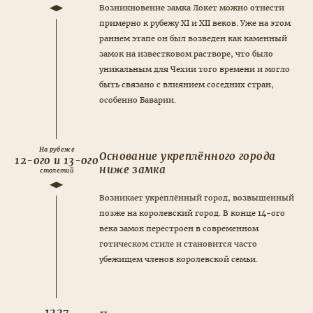
Возникновение замка Локет можно отнести
примерно к рубежу XI и XII веков. Уже на этом
раннем этапе он был возведен как каменный
замок на известковом растворе, что было
уникальным для Чехии того времени и могло
быть связано с влиянием соседних стран,
особенно Баварии.
На рубеже
Основание укреплённого города
12-ого и 13-ого
ниже замка
столетий
Возникает укреплённый город, возвышенный
позже на королевский город. В конце 14-ого
века замок перестроен в современном
готическом стиле и становится часто
убежищем членов королевской семьи.
1227