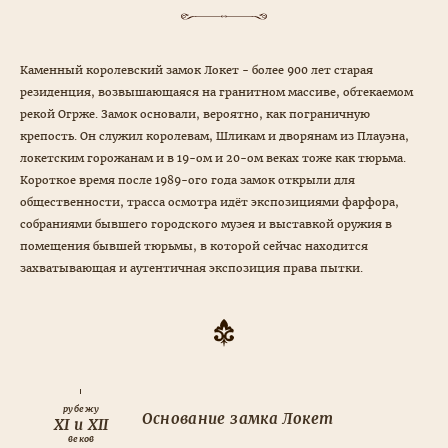
Каменный королевский замок Локет - более 900 лет старая
резиденция, возвышающаяся на гранитном массиве, обтекаемом
рекой Огрже. Замок основали, вероятно, как пограничную
крепость. Он служил королевам, Шликам и дворянам из Плауэна,
локетским горожанам и в 19-ом и 20-ом веках тоже как тюрьма.
Короткое время после 1989-ого года замок открыли для
общественности, трасса осмотра идёт экспозициями фарфора,
собраниями бывшего городского музея и выставкой оружия в
помещения бывшей тюрьмы, в которой сейчас находится
захватывающая и аутентичная экспозиция права пытки.
рубежу
Основание замка Локет
XI и XII
веков