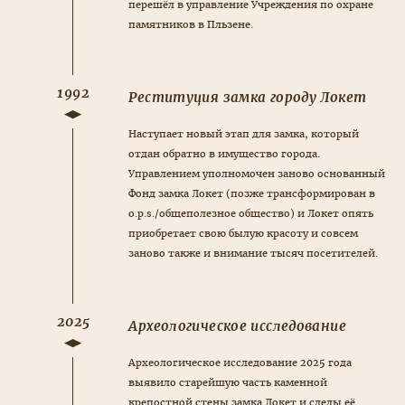
перешёл в управление Учреждения по охране
памятников в Пльзене.
1992
Реституция замка городу Локет
Наступает новый этап для замка, который
отдан обратно в имущество города.
Управлением уполномочен заново основанный
Фонд замка Локет (позже трансформирован в
o.p.s./общеполезное общество) и Локет опять
приобретает свою былую красоту и совсем
заново также и внимание тысяч посетителей.
2025
Археологическое исследование
Археологическое исследование 2025 года
выявило старейшую часть каменной
крепостной стены замка Локет и следы её