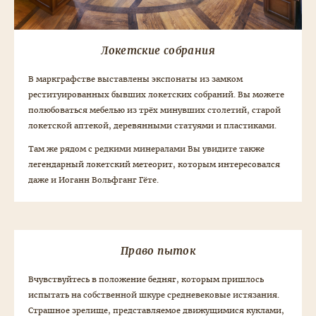
Локетские собрания
В маркграфстве выставлены экспонаты из замком
реституированных бывших локетских собраний. Вы можете
полюбоваться мебелью из трёх минувших столетий, старой
локетской аптекой, деревянными статуями и пластиками.
Там же рядом с редкими минералами Вы увидите также
легендарный локетский метеорит, которым интересовался
даже и Иоганн Вольфганг Гёте.
Право пыток
Вчувствуйтесь в положение бедняг, которым пришлось
испытать на собственной шкуре средневековые истязания.
Страшное зрелище, представляемое движущимися куклами,