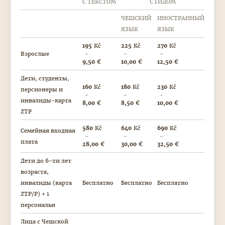
С ТЕКСТОМ
С ГИДОМ
ЧЕШСКИЙ
ИНОСТРАННЫЙ
ЯЗЫК
ЯЗЫК
195
Kč
225
Kč
270
Kč
Взрослые
9,50
€
10,00
€
12,50
€
Дети, студенты,
160
Kč
180
Kč
230
Kč
персионеры и
инвалиды-карта
8,00
€
8,50
€
10,00
€
ZTP
580
Kč
640
Kč
690
Kč
Семейная входная
плата
28,00
€
30,00
€
32,50
€
Дети до 6-ти лет
возраста,
инвалиды (карта
Бесплатно
Бесплатно
Бесплатно
ZTP/P) + 1
персональн
Лица с Чешской