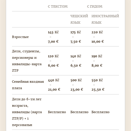
С ТЕКСТОМ
С ГИДОМ
ЧЕШСКИЙ
ИНОСТРАННЫЙ
ЯЗЫК
ЯЗЫК
145
Kč
175
Kč
220
Kč
Взрослые
7,00
€
7,50
€
10,00
€
Дети, студенты,
120
Kč
140
Kč
190
Kč
персионеры и
инвалиды-карта
6,00
€
6,50
€
8,00
€
ZTP
440
Kč
500
Kč
550
Kč
Семейная входная
плата
21,00
€
23,00
€
25,50
€
Дети до 6-ти лет
возраста,
инвалиды (карта
Бесплатно
Бесплатно
Бесплатно
ZTP/P) + 1
персональн