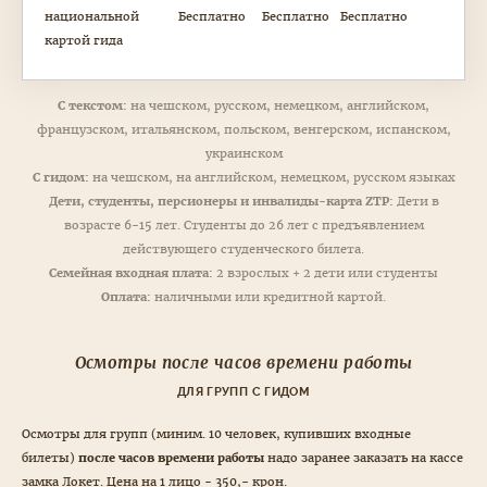
национальной
Бесплатно
Бесплатно
Бесплатно
картой гида
С текстом:
на чешском, русском, немецком, английском,
французском, итальянском, польском, венгерском, испанском,
украинском
С гидом:
на чешском, на английском, немецком, русском языках
Дети, студенты, персионеры и инвалиды-карта ZTP:
Дети в
возрасте 6-15 лет. Студенты до 26 лет с предъявлением
действующего студенческого билета.
Семейная входная плата:
2 взрослых + 2 дети или студенты
Оплата:
наличными или кредитной картой.
Осмотры после часов времени работы
ДЛЯ ГРУПП С ГИДОМ
Осмотры для групп (миним. 10 человек, купивших входные
билеты)
после часов времени работы
надо заранее заказать на кассе
замка Локет. Цена на 1 лицо - 350,- крон.