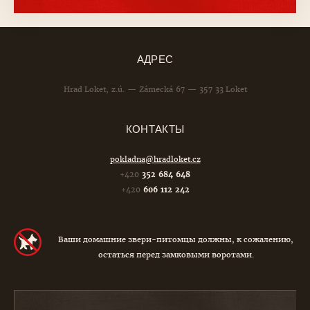
АДРЕС
Hrad Loket, z.ú. — Zámecká 67 — 357 33 Loket
КОНТАКТЫ
pokladna@hradloket.cz
+420
352 684 648
+420
606 112 242
Ваши домашние звери-питомцы должны, к сожалению,
остаться перед замковыми воротами.