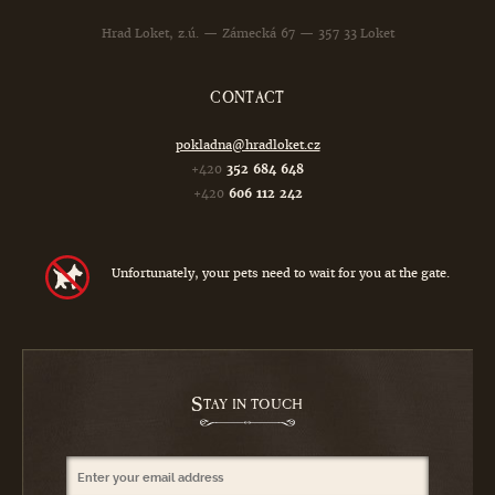
Hrad Loket, z.ú. — Zámecká 67 — 357 33 Loket
CONTACT
pokladna@hradloket.cz
+420
352 684 648
+420
606 112 242
Unfortunately, your pets need to wait for you at the gate.
S
TAY IN TOUCH