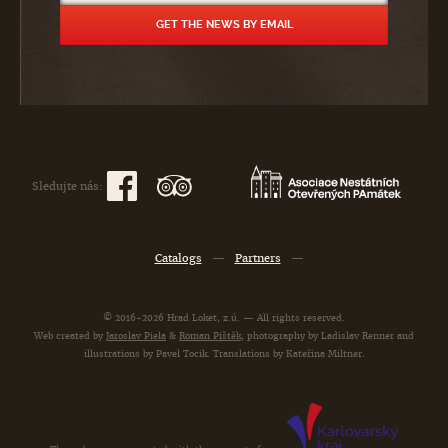
Sledujte nás:
Catalogs
—
Partners
—
© 2016-2026 Hrad Loket, z.ú. — All rights reserved.
Web created by
Jaroslav Piela
&
Roman Pištěk
, photography by Ladislav Renner and
illustrations by Pavel Tocik. Translations by Kateřina Miltner.