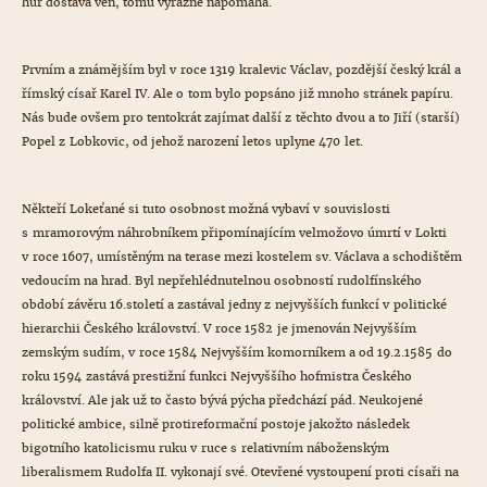
hůř dostává ven, tomu výrazně napomáhá.
Prvním a známějším byl v roce 1319 kralevic Václav, pozdější český král a
římský císař Karel IV. Ale o tom bylo popsáno již mnoho stránek papíru.
Nás bude ovšem pro tentokrát zajímat další z těchto dvou a to Jiří (starší)
Popel z Lobkovic, od jehož narození letos uplyne 470 let.
Někteří Lokeťané si tuto osobnost možná vybaví v souvislosti
s mramorovým náhrobníkem připomínajícím velmožovo úmrtí v Lokti
v roce 1607, umístěným na terase mezi kostelem sv. Václava a schodištěm
vedoucím na hrad. Byl nepřehlédnutelnou osobností rudolfínského
období závěru 16.století a zastával jedny z nejvyšších funkcí v politické
hierarchii Českého království. V roce 1582 je jmenován Nejvyšším
zemským sudím, v roce 1584 Nejvyšším komorníkem a od 19.2.1585 do
roku 1594 zastává prestižní funkci Nejvyššího hofmistra Českého
království. Ale jak už to často bývá pýcha předchází pád. Neukojené
politické ambice, silně protireformační postoje jakožto následek
bigotního katolicismu ruku v ruce s relativním náboženským
liberalismem Rudolfa II. vykonají své. Otevřené vystoupení proti císaři na