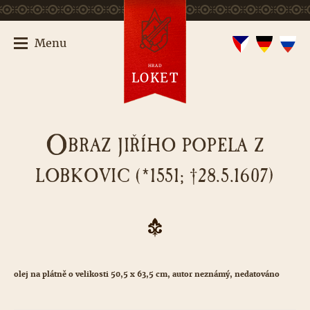
Menu
HRAD
LOKET
O
BRAZ JIŘÍHO POPELA Z
LOBKOVIC (*1551; †28.5.1607)
olej na plátně o velikosti 50,5 x 63,5 cm, autor neznámý, nedatováno