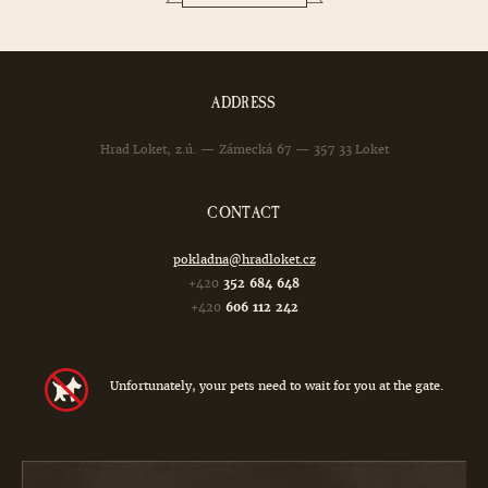
ADDRESS
Hrad Loket, z.ú. — Zámecká 67 — 357 33 Loket
CONTACT
pokladna@hradloket.cz
+420
352 684 648
+420
606 112 242
Unfortunately, your pets need to wait for you at the gate.