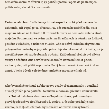
zemském sněmu v březnu 1593 později posílá Popela do pekla nejen
politického, ale takřka doslovného.
Zatímco jeho bratr Ladislav vycítil nebezpečí a prchá před trestem do
zahraničí, Jiří Popel je 31. března 1594 odsouzen ke ztrátě hrdla, cti a
majetku. Měsíc na to Rudolf II. rozsudek mírní na doživotní žalář a ztrátu
majetku. Po internaci ve svém paláci na Hradčanech je vězněn na Líčkově,
posléze v Kladsku, a nakonec v Lokti. Zde se stává jediným obyvatelem
polygonální nástavby nejvyššího patra objektu takzvané dolní bašty, jež je
speciálně pro něj uzpůsobena k obývání. Každodenní předpisová dávka
stravy a džbánek vína servírované osobním komorníkem k pocitu
svobody ale jistě příliš nepomáhá. Po 13 letech věznění nachází klid ve
smrti. V jeho bývalé cele je dnes umístěna expozice cínařství.
Jako by značně pohnuté Lobkovicovy osudy předznamenaly i poněkud
divoký příběh jeho portrétu. Neznáme autora ani přesnou dobu vzniku
díla. Pokud byl obraz zhotoven za Popelova života, pak tomu bylo
pravděpodobně ve třetí čtvrtině 16. století. Z ústního podání je nám
známo, že v 19.století mohl být součástí obrazové sbírky bratrů