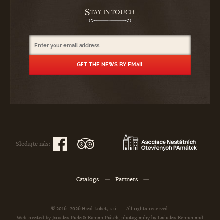
S
TAY IN TOUCH
Sledujte nás:
Catalogs
—
Partners
—
© 2016-2026 Hrad Loket, z.ú. — All rights reserved.
Web created by
Jaroslav Piela
&
Roman Pištěk
, photography by Ladislav Renner and