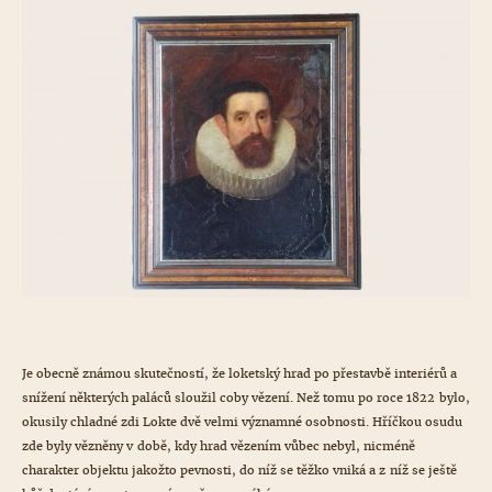
Je obecně známou skutečností, že loketský hrad po přestavbě interiérů a
snížení některých paláců sloužil coby vězení. Než tomu po roce 1822 bylo,
okusily chladné zdi Lokte dvě velmi významné osobnosti. Hříčkou osudu
zde byly vězněny v době, kdy hrad vězením vůbec nebyl, nicméně
charakter objektu jakožto pevnosti, do níž se těžko vniká a z níž se ještě