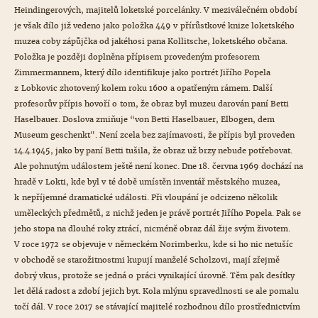
Heindingerových, majitelů loketské porcelánky. V meziválečném období
je však dílo již vedeno jako položka 449 v přírůstkové knize loketského
muzea coby zápůjčka od jakéhosi pana Kollitsche, loketského občana.
Položka je později doplněna přípisem provedeným profesorem
Zimmermannem, který dílo identifikuje jako portrét Jiřího Popela
z Lobkovic zhotovený kolem roku 1600 a opatřeným rámem. Další
profesorův přípis hovoří o tom, že obraz byl muzeu darován paní Betti
Haselbauer. Doslova zmiňuje “von Betti Haselbauer, Elbogen, dem
Museum geschenkt". Není zcela bez zajímavosti, že přípis byl proveden
14.4.1945, jako by paní Betti tušila, že obraz už brzy nebude potřebovat.
Ale pohnutým událostem ještě není konec. Dne 18. června 1969 dochází na
hradě v Lokti, kde byl v té době umístěn inventář městského muzea,
k nepříjemné dramatické události. Při vloupání je odcizeno několik
uměleckých předmětů, z nichž jeden je právě portrét Jiřího Popela. Pak se
jeho stopa na dlouhé roky ztrácí, nicméně obraz dál žije svým životem.
V roce 1972 se objevuje v německém Norimberku, kde si ho nic netušíc
v obchodě se starožitnostmi kupují manželé Scholzovi, mají zřejmě
dobrý vkus, protože se jedná o práci vynikající úrovně. Těm pak desítky
let dělá radost a zdobí jejich byt. Kola mlýnu spravedlnosti se ale pomalu
točí dál. V roce 2017 se stávající majitelé rozhodnou dílo prostřednictvím