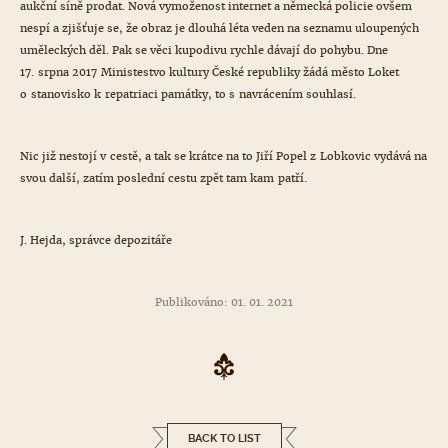
aukční síně prodat. Nová vymoženost internet a německá policie ovšem
nespí a zjišťuje se, že obraz je dlouhá léta veden na seznamu uloupených
uměleckých děl. Pak se věci kupodivu rychle dávají do pohybu. Dne
17. srpna 2017 Ministestvo kultury České republiky žádá město Loket
o stanovisko k repatriaci památky, to s navrácením souhlasí.
Nic již nestojí v cestě, a tak se krátce na to Jiří Popel z Lobkovic vydává na
svou další, zatím poslední cestu zpět tam kam patří.
J. Hejda, správce depozitáře
Publikováno: 01. 01. 2021
BACK TO LIST