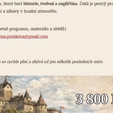
, které baví
historie, tvoření a angličtina
. Čeká je pestrý p
ní a zábavy v hradní atmosféře.
četně programu, materiálu a obědů)
eona.prenkova@
gmail.com
 se rychle plní a zbývá už jen několik posledních míst.