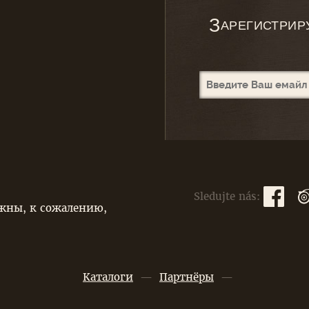
З
АРЕГИСТРИР
Sledujte nás:
жны, к сожалению,
Каталоги
—
Партнёры
—