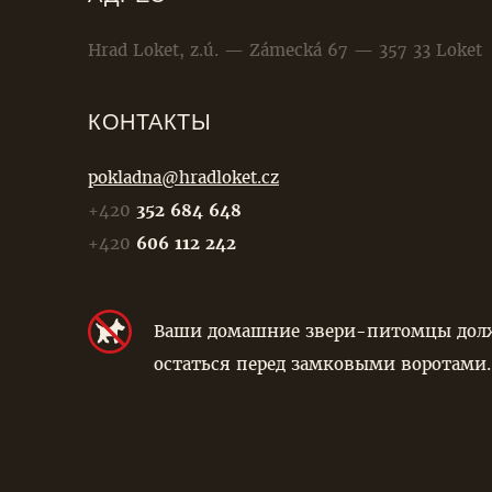
Hrad Loket, z.ú. — Zámecká 67 — 357 33 Loket
КОНТАКТЫ
pokladna@hradloket.cz
+420
352 684 648
+420
606 112 242
Ваши домашние звери-питомцы дол
остаться перед замковыми воротами.