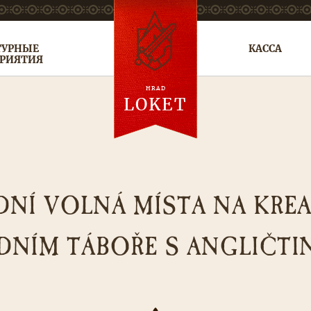
ТУРНЫЕ
КАССА
РИЯТИЯ
HRAD
cs
en
de
LOKET
DNÍ VOLNÁ MÍSTA NA KRE
DNÍM TÁBOŘE S ANGLIČTI