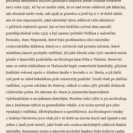
poslední nezbytnou kulisou ponurých událostí jedné chladné březnové
noci roku 1393. Ač by se mohlo zdát, že se nad touto událostí jak fakticky,
tak obrazně zavře voda, tak opak je pravdou a jistě by si v té době nikdo
ani ve snu nepomyslel, jaký následný vývoj událostí celá záležitost
v příštích staletích spustí. Jan se bez bližšího určení data narodil
pravděpodobně roku 1345 a byl synem rychtáře Velflína z městečka
Pomuku, dnes Nepomuk, které bylo poddanskou obcí místního
cisterciáckého kláštera, který se s určitostí stal prvním místem, které
mladému Janovi poskytlo vzdělání. Již jako klerik roku 1370 zastává místo
písaře v kanceláři pražského arcibiskupa Jana Očka z Vlašimi. Deset let
nato se stává oltářníkem ve Vlašimské kapli svatovítské katedrály, přijímá
kněžské svěcení spolu s úřadem faráře v kostele u sv. Havla, a již další
rok poté se stává bakalářem práv univerzity pražské. Touží však po dalším
vzdělání, a proto odchází do Padovy, odkud si roku 1387 přináší doktorát
církevního práva. Po návratu do vlasti je jmenován kanovníkem
vyšehradským a arcijáhnem žateckým. Posléze roku 1389 si jej arcibiskup
Jan z Jenštejna vybírá za generálního vikáře, a to zcela zjevně pro jeho
vynikající vzdělání, důvěryhodnost a spolehlivost. Arcibiskupovi vztahy
s králem Václavem jsou však již v té době na úrovni horší než špatné a ani
jeden z Janů jistě netuší, jaké bude mít souhra následných událostí fatální
následky. Kamenem úrazu a zároveň poslední kapkou byla králova snaha