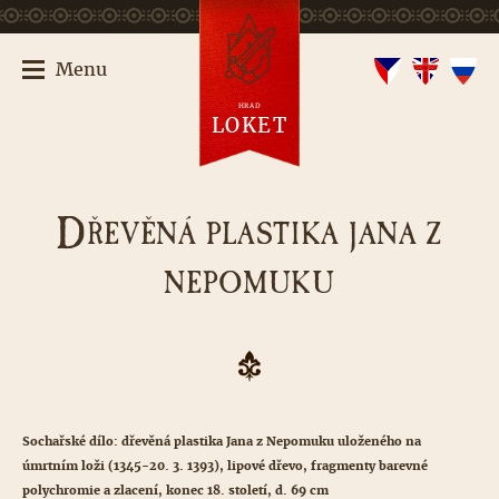
Menu
HRAD
LOKET
D
ŘEVĚNÁ PLASTIKA JANA Z
NEPOMUKU
Sochařské dílo: dřevěná plastika Jana z Nepomuku uloženého na
úmrtním loži (1345-20. 3. 1393), lipové dřevo, fragmenty barevné
polychromie a zlacení, konec 18. století, d. 69 cm