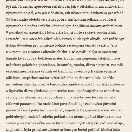
pantheonu svatých. Asi bychom mezi světci těžko hledali jiného, který by
byl tak výrazným způsobem reflektován jak v oficiálním, tak zlidovělém
výtvarném pojetí, a to jak v českém, tak německém jazykovém prostředí.
Od barokního období se stává spolu s duchovním odkazem součástí
výtvarného plenéru a takřka kánonickým doplňkem mostní architektury.
V poněkud omezenější, i když stále hojné míře se stává součástí jak
exteriérů, tak interiérů sakrálních staveb a lidských obydlí, což může být
jistým důvodem pro poměrně bohaté zastoupení tématu svatého Jana
z Nepomuku v rámci Loketské sbírky. V té vytváří jakýsi samostatný
tematický soubor s bohatým materiálovým zastoupením čítajícím více
než třicet položek z porcelánu, keramiky, vosku, dřeva a papíru. Pro náš
exponát měsíce jsme vybrali od tradičních světcových statuí výrazně
odlišnou, atypickou sochu světce ležícího na úmrtním loži. Zdařile
provedená plastika pozdně barokního umělce konce 18. století zhotovená
z lipového dřeva představuje mrtvého Jana, spočívajícího na zádech se
sepjatýma rukama na prsou, oděného v kněžské roucho značící jeho
církevní postavení. Na malé části povrchu díla je zachována původní
převážně černá polychromie a místy nepatrné fragmenty zlacení. Ve dvou
pohledových rozích širokého polštáře, na němž spočívá hlava a ramena
světce jsou kovová očka pro uchycení ozdobných střapců, což naznačuje,
že plastika byla primárně zřejmě určena pro boční pohled. Možná jako