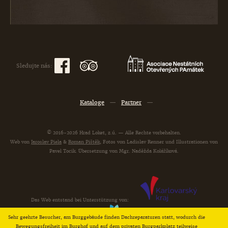
Sledujte nás:
Kataloge
—
Partner
—
© 2016-2026 Hrad Loket, z.ú. — Alle Rechte vorbehalten.
Web von
Jaroslav Piela
&
Roman Pištěk
, Fotos von Ladislav Renner und Illustrationen von
Pavel Tocik. Übersetzung von Mgr. Naděžda Koláříková.
Das Web entstand bei Unterstützung von:
Sehr geehrte Besucher, am Burggebäude finden Dachreparaturen statt, wodurch die
Bewegungsfreiheit im Burghof und auf dem privaten Burgparkplatz teilweise