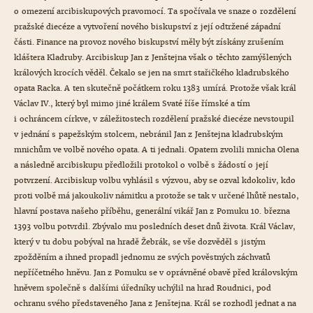
o omezení arcibiskupových pravomocí. Ta spočívala ve snaze o rozdělení
pražské diecéze a vytvoření nového biskupství z její odtržené západní
části. Finance na provoz nového biskupství měly být získány zrušením
kláštera Kladruby. Arcibiskup Jan z Jenštejna však o těchto zamýšlených
králových krocích věděl. Čekalo se jen na smrt stařičkého kladrubského
opata Racka. A ten skutečně počátkem roku 1383 umírá. Protože však král
Václav IV., který byl mimo jiné králem Svaté říše římské a tím
i ochráncem církve, v záležitostech rozdělení pražské diecéze nevstoupil
v jednání s papežským stolcem, nebránil Jan z Jenštejna kladrubským
mnichům ve volbě nového opata. A ti jednali. Opatem zvolili mnicha Olena
a následně arcibiskupu předložili protokol o volbě s žádostí o její
potvrzení. Arcibiskup volbu vyhlásil s výzvou, aby se ozval kdokoliv, kdo
proti volbě má jakoukoliv námitku a protože se tak v určené lhůtě nestalo,
hlavní postava našeho příběhu, generální vikář Jan z Pomuku 10. března
1393 volbu potvrdil. Zbývalo mu posledních deset dnů života. Král Václav,
který v tu dobu pobýval na hradě Žebrák, se vše dozvěděl s jistým
zpožděním a ihned propadl jednomu ze svých pověstných záchvatů
nepříčetného hněvu. Jan z Pomuku se v oprávněné obavě před královským
hněvem společně s dalšími úředníky uchýlil na hrad Roudnici, pod
ochranu svého představeného Jana z Jenštejna. Král se rozhodl jednat a na