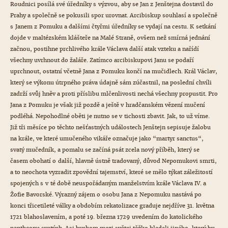
Roudnici posílá své úředníky s výzvou, aby se Jan z Jenštejna dostavil do
Prahy a společně se pokusili spor urovnat. Arcibiskup souhlasí a společně
s Janem z Pomuku a dalšími čtyřmi úředníky se vydají na cestu. K setkání
dojde v maltézském klášteře na Malé Straně, ovšem než smírná jednání
začnou, postihne prchlivého krále Václava další atak vzteku a nařídí
všechny uvrhnout do žaláře. Zatímco arcibiskupovi Janu se podaří
uprchnout, ostatní včetně Jana z Pomuku končí na mučidlech. Král Václav,
který se výkonu útrpného práva údajně sám zúčastnil, na poslední chvíli
zadrží svůj hněv a proti příslibu mlčenlivosti nechá všechny propustit. Pro
Jana z Pomuku je však již pozdě a ještě v hradčanském vězení mučení
podléhá. Nepohodlné oběti je nutno se v tichosti zbavit. Jak, to už víme.
Již tři měsíce po těchto nešťastných událostech Jenštejn sepisuje žalobu
na krále, ve které umučeného vikáře označuje jako “martyr sanctus“,
svatý mučedník, a pomalu se začíná psát zcela nový příběh, který se
časem obohatí o další, hlavně ústně tradovaný, důvod Nepomukovi smrti,
a to neochota vyzradit zpovědní tajemství, které se mělo týkat záležitostí
spojených s v té době neuspořádaným manželstvím krále Václava IV. a
Žofie Bavorské. Výrazný zájem o osobu Jana z Nepomuku nastává po
konci třicetileté války a obdobím rekatolizace graduje nejdříve 31. května
1721 blahoslavením, a poté 19. března 1729 uvedením do katolického