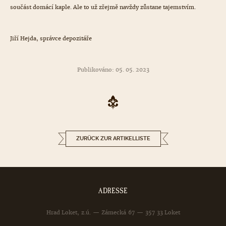
součást domácí kaple. Ale to už zřejmě navždy zůstane tajemstvím.
Jiří Hejda, správce depozitáře
Publikováno: 05. 05. 2023
ZURÜCK ZUR ARTIKELLISTE
ADRESSE
Hrad Loket, z.ú. — Zámecká 67 — 357 33 Loket