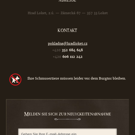
ADRESSE
Hrad Loket, z.ú. — Zámecká 67 — 357 33 Loket
KONTAKT
pokladna@hradloket.cz
+420
352 684 648
+420
606 112 242
Ihre Schmusertiere müssen leider vor dem Burgtor bleiben.
M
ELDEN SIE SICH ZUR NEUIGKEITENABNAHME