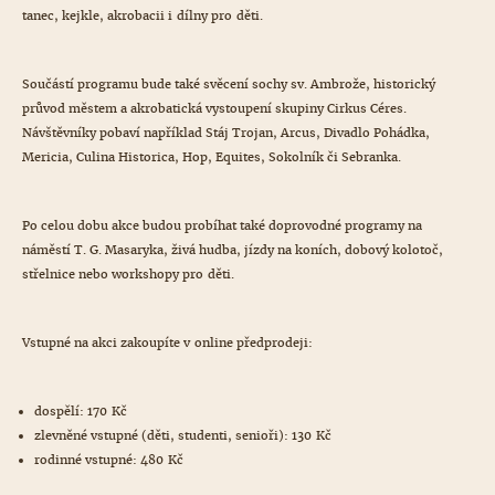
tanec, kejkle, akrobacii i dílny pro děti.
Součástí programu bude také svěcení sochy sv. Ambrože, historický
průvod městem a akrobatická vystoupení skupiny Cirkus Céres.
Návštěvníky pobaví například Stáj Trojan, Arcus, Divadlo Pohádka,
Mericia, Culina Historica, Hop, Equites, Sokolník či Sebranka.
Po celou dobu akce budou probíhat také doprovodné programy na
náměstí T. G. Masaryka, živá hudba, jízdy na koních, dobový kolotoč,
střelnice nebo workshopy pro děti.
Vstupné na akci zakoupíte v online předprodeji:
dospělí: 170 Kč
zlevněné vstupné (děti, studenti, senioři): 130 Kč
rodinné vstupné: 480 Kč