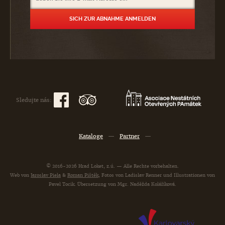
Sledujte nás:
Kataloge
—
Partner
—
© 2016-2026 Hrad Loket, z.ú. — Alle Rechte vorbehalten.
Web von
Jaroslav Piela
&
Roman Pištěk
, Fotos von Ladislav Renner und Illustrationen von
Pavel Tocik. Übersetzung von Mgr. Naděžda Koláříková.