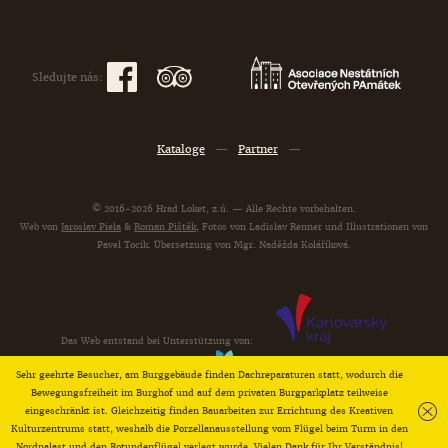
Sledujte nás:
Kataloge
—
Partner
—
© 2016-2026 Hrad Loket, z.ú. — Alle Rechte vorbehalten.
Web von
Jaroslav Piela
&
Roman Pištěk
, Fotos von Ladislav Renner und Illustrationen von
Pavel Tocik. Übersetzung von Mgr. Naděžda Koláříková.
Das Web entstand bei Unterstützung von:
Sehr geehrte Besucher, am Burggebäude finden Dachreparaturen statt, wodurch die
Bewegungsfreiheit im Burghof und auf dem privaten Burgparkplatz teilweise
eingeschränkt ist. Gleichzeitig finden Bauarbeiten zur Errichtung des Kreativen
Kulturzentrums statt, weshalb die Porzellanausstellung vom Flügel beim Turm in den
Nordpalast und den Rotundenflügel verlegt wurde. Vielen Dank für Ihr Verständnis!