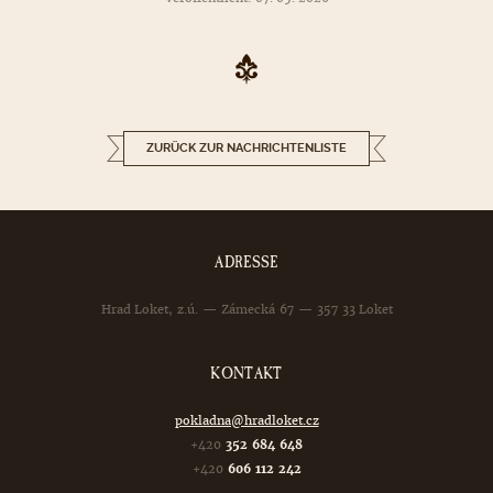
ZURÜCK ZUR NACHRICHTENLISTE
ADRESSE
Hrad Loket, z.ú. — Zámecká 67 — 357 33 Loket
KONTAKT
pokladna@hradloket.cz
+420
352 684 648
+420
606 112 242