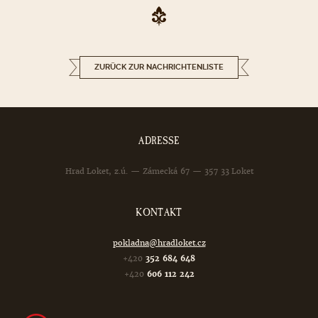
ZURÜCK ZUR NACHRICHTENLISTE
ADRESSE
Hrad Loket, z.ú. — Zámecká 67 — 357 33 Loket
KONTAKT
pokladna@hradloket.cz
+420
352 684 648
+420
606 112 242