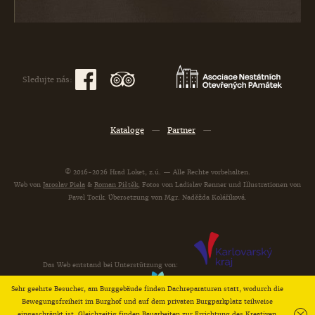
Sledujte nás:
Kataloge
—
Partner
—
© 2016-2026 Hrad Loket, z.ú. — Alle Rechte vorbehalten.
Web von
Jaroslav Piela
&
Roman Pištěk
, Fotos von Ladislav Renner und Illustrationen von
Pavel Tocik. Übersetzung von Mgr. Naděžda Koláříková.
Das Web entstand bei Unterstützung von:
Sehr geehrte Besucher, am Burggebäude finden Dachreparaturen statt, wodurch die
Bewegungsfreiheit im Burghof und auf dem privaten Burgparkplatz teilweise
eingeschränkt ist. Gleichzeitig finden Bauarbeiten zur Errichtung des Kreativen